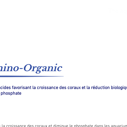
Eau de mer
Eau fraiche
Catalogues
Système
ino-Organic
ides favorisant la croissance des coraux et la réduction biologi
e phosphate
 la croissance des coraux et diminue le phosphate dans les aquarium