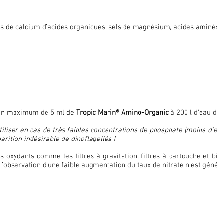
ls de calcium d’acides organiques, sels de magnésium, acides aminé
 un maximum de 5 ml de
Tropic Marin® Amino-Organic
à 200 l d’eau d
tiliser en cas de très faibles concentrations de phosphate (moins d’
arition indésirable de dinoflagellés !
es oxydants comme les filtres à gravitation, filtres à cartouche et b
 L’observation d’une faible augmentation du taux de nitrate n’est gé