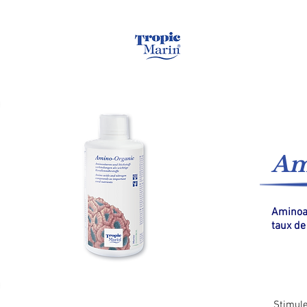
Page d'accueil
Am
Aminoac
taux d
Stimule