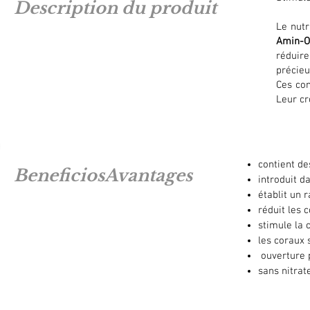
Description du produit
Le nutr
Amin-O
réduire
précieu
Ces con
Leur cr
contient d
BeneficiosAvantages
introduit d
établit un 
réduit les 
stimule la 
les coraux 
ouverture 
sans nitrat