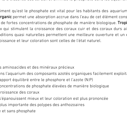
iment qu’est le phosphate est vital pour les habitants des aquarium
rganic
permet une absorption accrue dans l’eau de cet élément const
 de fortes concentrations de phosphate de manière biologique.
Trop
x qui stimulent la croissance des coraux cuir et des coraux durs
ditions quasi naturelles permettent une meilleure ouverture et un
oissance et leur coloration sont celles de l’état naturel.
es aminoacides et des minéraux précieux
ans l’aquarium des composants azotés organiques facilement exploit
rapport équilibré entre le phosphore et l’azote (N:P)
concentrations de phosphate élevées de manière biologique
croissance des coraux
s’épanouissent mieux et leur coloration est plus prononcée
plus importante des polypes des anthozoaires
e et sans phosphate