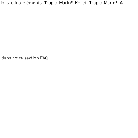
tions oligo-éléments
Tropic Marin® K+
et
Tropic Marin® A-
 dans notre section FAQ.