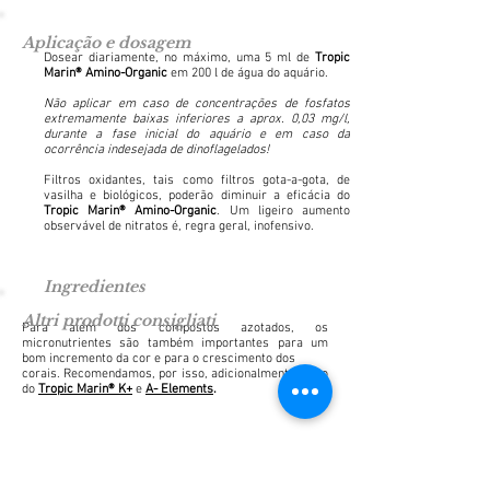
Aplicação e dosagem
Dosear diariamente, no máximo, uma 5 ml de
Tropic
Marin® Amino-Organic
em 200 l de água do aquário.
Não aplicar em caso de concentrações de fosfatos
extremamente baixas inferiores a aprox. 0,03 mg/l,
durante a fase inicial do aquário e em caso da
ocorrência indesejada de dinoflagelados!
Filtros oxidantes, tais como filtros gota-a-gota, de
vasilha e biológicos, poderão diminuir a eficácia do
Tropic Marin® Amino-Organic
. Um ligeiro aumento
observável de nitratos é, regra geral, inofensivo.
Ingredientes
Altri prodotti consigliati
Para além dos compostos azotados, os
micronutrientes são também importantes para um
bom incremento da cor e para o crescimento dos
corais. Recomendamos, por isso, adicionalmente o uso
do
Tropic Marin® K+
e
A- Elements
.