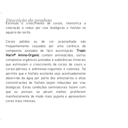
Descrição do produto
Estimula o crescimento de corais, intensifica a
coloração e reduz por vias biológicas o fosfato no
aquário de recife.
Corais pálidos ou de cor acastanhada são
frequentemente causados por uma carência de
compostos azotados de fácil assimilação.
Tropic
Marin® Amino-Organic
contém aminoácidos, outros
compostos orgânicos azotados e substâncias minerais
que estimulam o crescimento de corais de couro e
corais-pétreos e anémonas-cogumelo e coloniais. Tal
permite que o fosfato existente seja acentuadamente
absorvido da água por parte dos antozoários e altas
concentrações de fosfato sejam reduzidas por vias
biológicas. Estas condições seminaturais fazem com
que os animais se abram melhor, proliferem
manifestamente de modo mais pujante e apresentem
cores mais intensas.