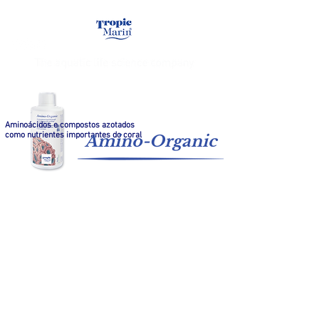
Aminoácidos e compostos azotados
como nutrientes importantes do coral
Amino-Organic