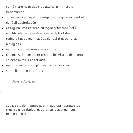
contém aminoácidos e substâncias minerais
importantes
acrescenta ao aquário compostos orgânicos azotados
de fácil assimilação
assegura uma relação nitrogénio/fósforo (N:P)
equilibrada no caso de excesso de fosfatos
reduz altas concentrações de fosfatos por vias
biológicas
estimula o crescimento de corais
os corais demonstram uma maior vitalidade e uma
coloração mais acentuada
maior abertura dos pólipos de antozoários
sem nitratos ou fosfatos
Benefícios
água, sais de magnésio, aminoácidos, compostos
orgânicos azotados, glicerol, ácidos orgânicos,
micronutrientes