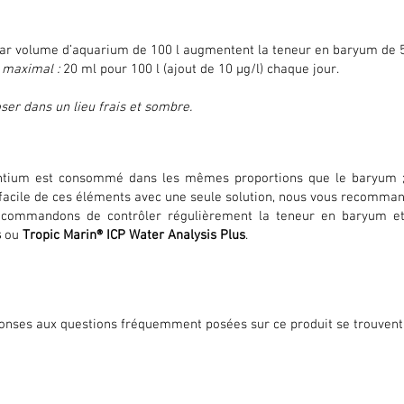
ar volume d’aquarium de 100 l augmentent la teneur en baryum de 5
 maximal :
20 ml pour 100 l (ajout de 10 μg/l) chaque jour.
ser dans un lieu frais et sombre.
ntium est consommé dans les mêmes proportions que le baryum ; i
facile de ces éléments avec une seule solution, nous vous recomm
commandons de contrôler régulièrement la teneur en baryum et
s
ou
Tropic Marin® ICP Water Analysis Plus
.
onses aux questions fréquemment posées sur ce produit se trouvent 