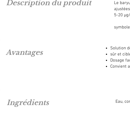
Description du produit
Le baryu
ajustées
5-20 μg/
symbole
Solution d
Avantages
sûr et cib
Dosage fa
Convient 
Ingrédients
Eau, co