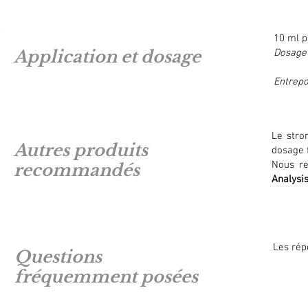
10 ml p
Application et dosage
Dosage
Entrepo
Le stro
Autres produits
dosage 
Nous re
recommandés
Analysi
Les rép
Questions
fréquemment posées