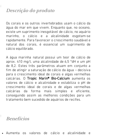
Descrição do produto
Os corais e os outros invertebrados usam o cálcio da
água do mar em que vivem. Enquanto que, no oceano,
existe um suprimento inesgotável de cálcio, no aquário
marinho, o cálcio e a alcalinidade esgotam-se
rapidamente. Para favorecer o crescimento saudável e
natural dos corais, é essencial um suprimento de
cálcio equilibrado.
A água marinha natural possui um teor de cálcio de
aprox. 410 mg/l, uma alcalinidade de 6,5 °dH e um pH
de 8,2. Estes três parâmetros atuam em conjunto a
fim de atingir a saturação de cálcio da água – decisiva
para o crescimento ideal de corais e algas vermelhas
calcárias. O
Tropic Marin® Bio-Calcium
aumenta os
valores de cálcio e alcalinidade e estabiliza o pH de
crescimento ideal de corais e de algas vermelhas
calcárias da forma mais simples e eficiente,
conseguindo assim as melhores condições para um
tratamento bem sucedido de aquários de recifes.
Benefícios
Aumenta os valores de cálcio e alcalinidade e