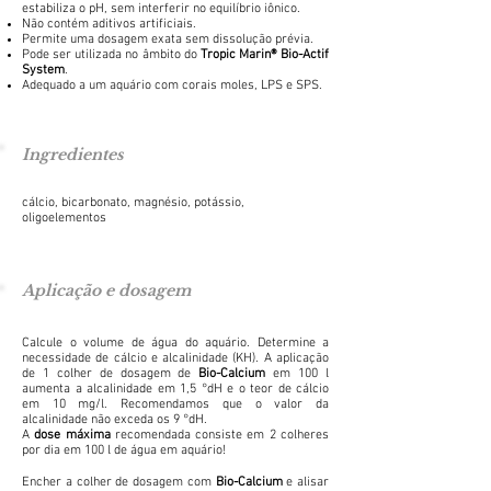
estabiliza o pH, sem interferir no equilíbrio iônico.
Não contém aditivos artificiais.
Permite uma dosagem exata sem dissolução prévia.
Pode ser utilizada no âmbito do
Tropic Marin® Bio-Actif
System
.
Adequado a um aquário com corais moles, LPS e SPS.
Ingredientes
cálcio, bicarbonato, magnésio, potássio,
oligoelementos
Aplicação e dosagem
Calcule o volume de água do aquário. Determine a
necessidade de cálcio e alcalinidade (KH). A aplicação
de 1 colher de dosagem de
Bio-Calcium
em 100 l
aumenta a alcalinidade em 1,5 °dH e o teor de cálcio
em 10 mg/l. Recomendamos que o valor da
alcalinidade não exceda os 9 °dH.
A
dose máxima
recomendada consiste em 2 colheres
por dia em 100 l de água em aquário!
Encher a colher de dosagem com
Bio-Calcium
e alisar