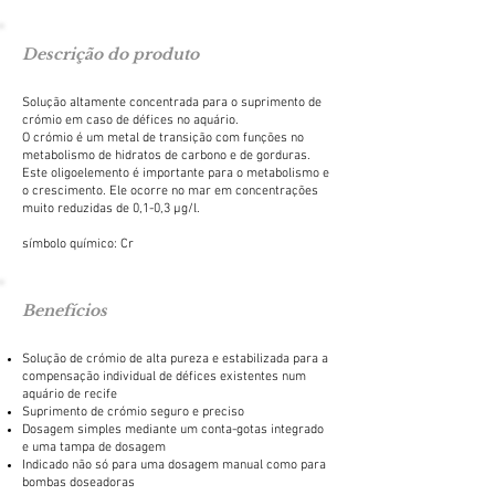
Descrição do produto
Solução altamente concentrada para o suprimento de
crómio em caso de défices no aquário.
O crómio é um metal de transição com funções no
metabolismo de hidratos de carbono e de gorduras.
Este oligoelemento é importante para o metabolismo e
o crescimento. Ele ocorre no mar em concentrações
muito reduzidas de 0,1-0,3 μg/l.
símbolo químico: Cr
Benefícios
Solução de crómio de alta pureza e estabilizada para a
compensação individual de défices existentes num
aquário de recife
Suprimento de crómio seguro e preciso
Dosagem simples mediante um conta-gotas integrado
e uma tampa de dosagem
Indicado não só para uma dosagem manual como para
bombas doseadoras