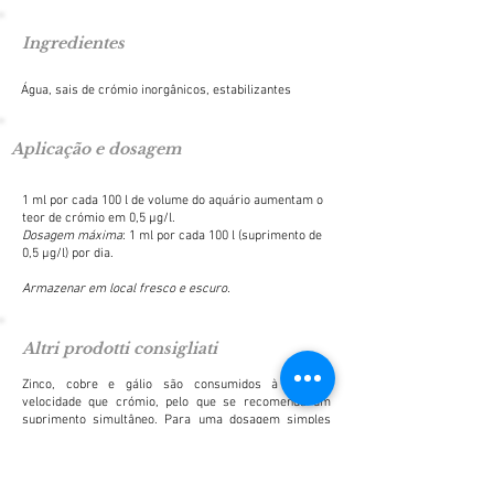
Ingredientes
Água, sais de crómio inorgânicos, estabilizantes
Aplicação e dosagem
1 ml por cada 100 l de volume do aquário aumentam o
teor de crómio em 0,5 μg/l.
Dosagem máxima
: 1 ml por cada 100 l (suprimento de
0,5 μg/l) por dia.
Armazenar em local fresco e escuro.
Altri prodotti consigliati
Zinco, cobre e gálio são consumidos à mesma
velocidade que crómio, pelo que se recomenda um
suprimento simultâneo. Para uma dosagem simples
desses elementos com apenas uma solução,
recomendamos
Tropic Marin® Block Zinc
.
Recomendamos o controlo regular do teor de crómio,
assim como de outros valores da água, com
Tropic