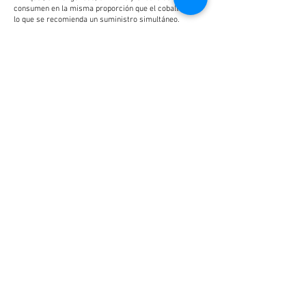
consumen en la misma proporción que el cobalto, por
lo que se recomienda un suministro simultáneo.
Recomendamos
Tropic Marin® Block Nickel
para una
fácil dosificación de estos elementos con una sola
solución.
Recomendamos comprobar regularmente el contenido
de cobalto y otros valores del agua con
Tropic Marin®
ICP Water Analysis
o
Tropic Marin® ICP Water Analysis
Plus
.
Preguntas frecuentes
Las respuestas a las preguntas más frecuentes sobre
este producto se encuentran en nuestra sección de
FAQ.
Tamaños de contenedores
250 ml / 8,45 fl. oz.
Art. Nr.
28834