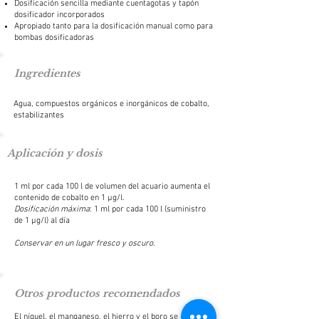
Dosificación sencilla mediante cuentagotas y tapón
dosificador incorporados
Apropiado tanto para la dosificación manual como para
bombas dosificadoras
Ingredientes
Agua, compuestos orgánicos e inorgánicos de cobalto,
estabilizantes
Aplicación y dosis
1 ml por cada 100 l de volumen del acuario aumenta el
contenido de cobalto en 1 μg/l.
Dosificación máxima
: 1 ml por cada 100 l (suministro
de 1 μg/l) al día
Conservar en un lugar fresco y oscuro.
Otros productos recomendados
El níquel, el manganeso, el hierro y el boro se