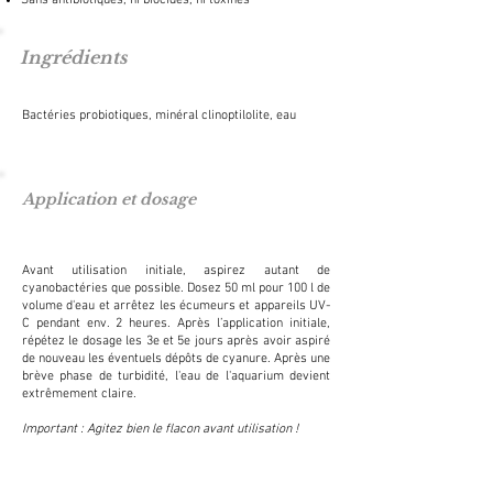
Sans antibiotiques, ni biocides, ni toxines
Ingrédients
Bactéries probiotiques, minéral clinoptilolite, eau
Application et dosage
Avant utilisation initiale, aspirez autant de
cyanobactéries que possible. Dosez 50 ml pour 100 l de
volume d'eau et arrêtez les écumeurs et appareils UV-
C pendant env. 2 heures. Après l’application initiale,
répétez le dosage les 3e et 5e jours après avoir aspiré
de nouveau les éventuels dépôts de cyanure. Après une
brève phase de turbidité, l'eau de l'aquarium devient
extrêmement claire.
Important : Agitez bien le flacon avant utilisation !