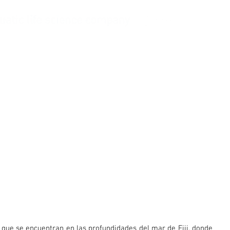
Pregúntale a Balling
Empresa
 que se encuentran en las profundidades del mar de Fiji, donde