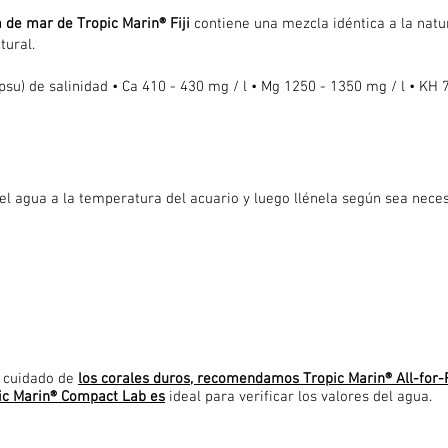
 de mar de Tropic Marin® Fiji
contiene una mezcla idéntica a la natu
tural.
su) de salinidad • Ca 410 - 430 mg / l • Mg 1250 - 1350 mg / l • KH 7
el agua a la temperatura del acuario y luego llénela según sea neces
l cuidado de
los corales duros, recomendamos Tropic Marin® All-for-
pic Marin® Compact Lab es
ideal para verificar los valores del agua.