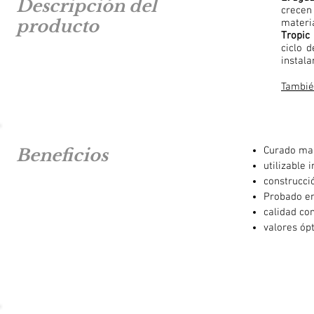
Descripción del
crecen
producto
materi
Tropic 
ciclo 
instala
Tambié
Curado man
Beneficios
utilizable
construcció
Probado en
calidad co
valores óp