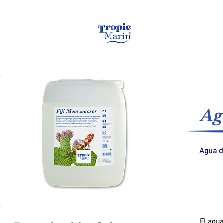
Hogar
Agua de m
Ag
Agua d
El agua