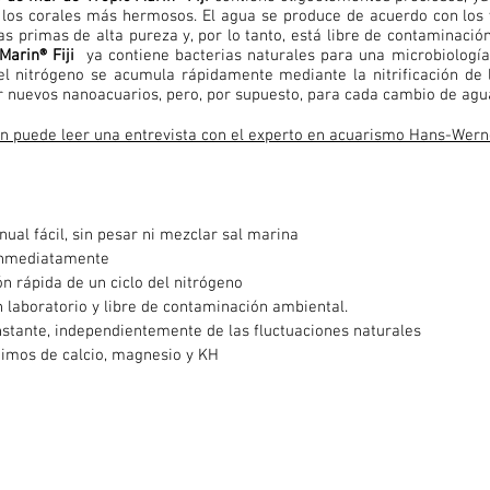
 los corales más hermosos. El agua se produce de acuerdo con los 
as primas de alta pureza y, por lo tanto, está libre de contaminaci
Marin® Fiji
ya contiene bacterias naturales para una microbiología
del nitrógeno se acumula rápidamente mediante la nitrificación de 
r nuevos nanoacuarios, pero, por supuesto, para cada cambio de agua
n puede leer una entrevista con el experto en acuarismo Hans-Werne
ual fácil, sin pesar ni mezclar sal marina
 inmediatamente
n rápida de un ciclo del nitrógeno
 laboratorio y libre de contaminación ambiental.
nstante, independientemente de las fluctuaciones naturales
timos de calcio, magnesio y KH