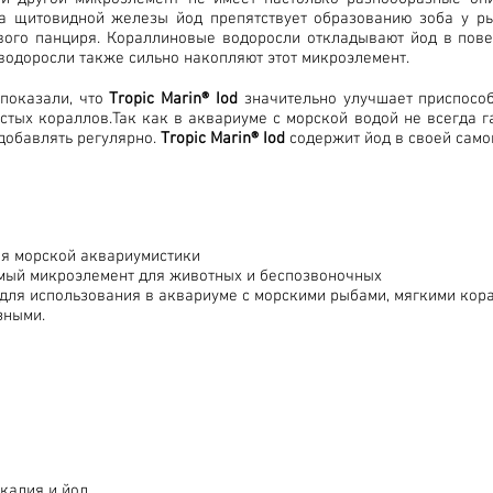
а щитовидной железы йод препятствует образованию зоба у р
вого панциря. Кораллиновые водоросли откладывают йод в повер
водоросли также сильно накопляют этот микроэлемент.
показали, что
Tropic Marin® Iod
значительно улучшает приспособ
стых кораллов.Так как в аквариуме с морской водой не всегда 
добавлять регулярно.
Tropic Marin® Iod
содержит йод в своей само
ля морской аквариумистики
мый микроэлемент для животных и беспозвоночных
для использования в аквариуме с морскими рыбами, мягкими кор
зными.
калия и йод