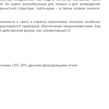
ыб. Он нужен ракообразным для линьки и для затвердения
хностной структуре, горгонарии - в своем осевом скелете.
ленность к свету и окраску коралловых полипов, особенно
гарантируется природное обеспечение микроэлементами, йод
й действенной форме, как элементарный I2.
аллами, LPS, SPS, другими фильтрующими и/или