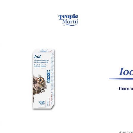
Домашняя страница
Io
Люголь
Никако