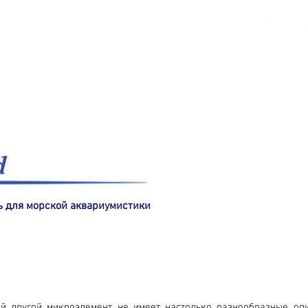
морская вода
Пресноводный
каталоги
d
 для морской аквариумистики
й другой микроэлемент не имеет настолько разнообразные опи