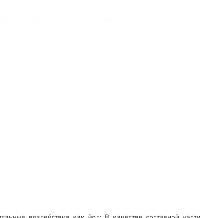
системы снабжения
More
санные воздействия как йод: В качестве составной части