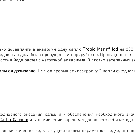
но добавляйте в аквариум одну каплю
Tropic Marin® Iod
на 200 
едневная доза была пропущена, игнорируйте её. Пропущенные до
ость в йоде растет с нагрузкой аквариума. В плотно заселенных 
альная дозировка
: Нельзя превышать дозировку 2 капли ежедневн
едневного внесения кальция и обеспечения необходимого зна
 Carbo-Calcium
или применение зарекомендовавшего себя метода 
оверки качества воды и существенных параметров подходят оч