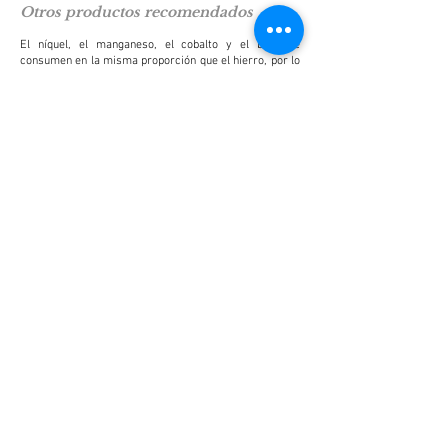
Otros productos recomendados
El níquel, el manganeso, el cobalto y el boro se
consumen en la misma proporción que el hierro, por lo
que se recomienda un suministro simultáneo.
Recomendamos
Tropic Marin® Block Nickel
para una
fácil dosificación de estos elementos con una sola
solución.
Recomendamos comprobar regularmente el contenido
de hierro y otros valores del agua con
Tropic Marin®
ICP Water Analysis
o
Tropic Marin® ICP Water Analysis
Plus
.
Preguntas frecuentes
Las respuestas a las preguntas más frecuentes sobre
este producto se encuentran en nuestra sección de
FAQ.
Tamaños de contenedores