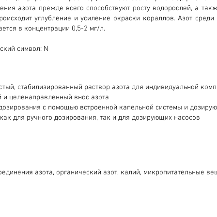
ения азота прежде всего способствуют росту водорослей, а так
роисходит углубление и усиление окраски кораллов. Азот среди
ается в концентрации 0,5-2 мг/л.
ский символ: N
стый, стабилизированный раствор азота для индивидуальной ком
 и целенаправленный внос азота
дозирования с помощью встроенной капельной системы и дозиру
как для ручного дозирования, так и для дозирующих насосов
оединения азота, органический азот, калий, микропитательные ве