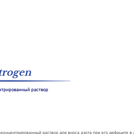
морская вода
Пресноводный
каталоги
trogen
нтрированный раствор
концентрированный раствор для вноса азота при его дефиците в 