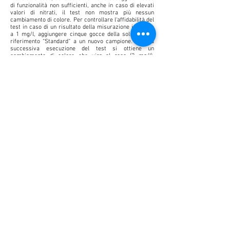
di funzionalità non sufficienti, anche in caso di elevati
valori di nitrati, il test non mostra più nessun
cambiamento di colore. Per controllare l‘affidabilità del
test in caso di un risultato della misurazione inferiore
a 1 mg/l, aggiungere cinque gocce della soluzione di
riferimento “Standard“ a un nuovo campione. Se alla
successiva esecuzione del test si ottiene un
cambiamento di colore che vira al rosa (2 mg/l),
l‘affidabilità dei reagenti è garantita.
Validità e stoccaggio:
6 mesi dall‘apertura. Conservare
in un luogo fresco e scuro.
Tabella per la correzione della concentrazione di
nitrati:
* Il valore nitrati non può essere determinato a causa
del livello elevato di nitriti
Misure in caso di valori sfavorevoli