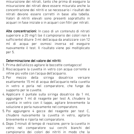
misurazione dei nitrati, tanto che prima di eseguire la
misurazione dei nitrati deve essere misurata anche la
concentrazione dei nitriti e se necessario i risultati dei
nitrati devono essere corretti in base alla tabella.
Valori di nitriti elevati sono presenti soprattutto in
acquari in fase iniziale o in acquari con filtri per nitrati.
Alte concentrazioni:
In caso di un contenuto di nitrati
superiore a 20 mg/l (se il campionario dei colori non è
sufficiente) diluire 3 ml dell‘acqua da analizzare con 12
ml di acqua per osmosi inversa ed eseguire
nuovamente il test. Il risultato viene poi moltiplicato
per 5.
Determinazione del valore dei nitriti:
Prima dell‘utilizzo agitare le boccette contagocce!
Risciacquare la cuvetta in vetro con acqua corrente e
infine più volte con l‘acqua dell‘acquario.
Per mezzo della siringa dosatrice versare
esattamente 15 ml di acqua dell‘acquario nella cuvetta
in vetro e porla nel comparatore, che funge da
supporto per le cuvette.
Applicare il puntale sulla siringa dosatrice da 1 ml,
aggiungere 1 ml di reagente per test A, chiudere la
cuvetta in vetro con il tappo, agitare brevemente la
soluzione e porla nuovamente nel comparatore.
Poi aggiungere 4 gocce del reagente per test C,
chiudere nuovamente la cuvetta in vetro, agitarla
brevemente e riporla nel comparatore.
Dopo 3 minuti di tempo di reazione, porre la cuvetta in
vetro nel comparatore sui cerchi bianchi del
campionario dei colori dei nitriti in modo che la