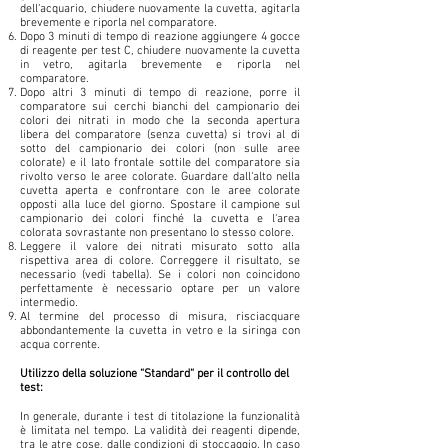
dell‘acquario, chiudere nuovamente la cuvetta, agitarla
brevemente e riporla nel comparatore.
Dopo 3 minuti di tempo di reazione aggiungere 4 gocce
di reagente per test C, chiudere nuovamente la cuvetta
in vetro, agitarla brevemente e riporla nel
comparatore.
Dopo altri 3 minuti di tempo di reazione, porre il
comparatore sui cerchi bianchi del campionario dei
colori dei nitrati in modo che la seconda apertura
libera del comparatore (senza cuvetta) si trovi al di
sotto del campionario dei colori (non sulle aree
colorate) e il lato frontale sottile del comparatore sia
rivolto verso le aree colorate. Guardare dall‘alto nella
cuvetta aperta e confrontare con le aree colorate
opposti alla luce del giorno. Spostare il campione sul
campionario dei colori finché la cuvetta e l‘area
colorata sovrastante non presentano lo stesso colore.
Leggere il valore dei nitrati misurato sotto alla
rispettiva area di colore. Correggere il risultato, se
necessario (vedi tabella). Se i colori non coincidono
perfettamente è necessario optare per un valore
intermedio.
Al termine del processo di misura, risciacquare
abbondantemente la cuvetta in vetro e la siringa con
acqua corrente.
Utilizzo della soluzione “Standard“ per il controllo del
test:
In generale, durante i test di titolazione la funzionalità
è limitata nel tempo. La validità dei reagenti dipende,
tra le atre cose, dalle condizioni di stoccaggio. In caso