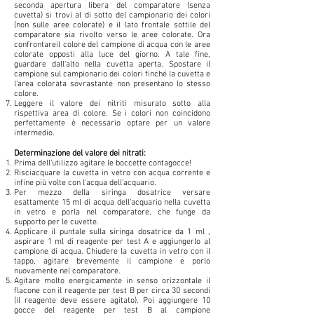
seconda apertura libera del comparatore (senza
cuvetta) si trovi al di sotto del campionario dei colori
(non sulle aree colorate) e il lato frontale sottile del
comparatore sia rivolto verso le aree colorate. Ora
confrontareil colore del campione di acqua con le aree
colorate opposti alla luce del giorno. A tale fine,
guardare dall‘alto nella cuvetta aperta. Spostare il
campione sul campionario dei colori finché la cuvetta e
l‘area colorata sovrastante non presentano lo stesso
colore.
Leggere il valore dei nitriti misurato sotto alla
rispettiva area di colore. Se i colori non coincidono
perfettamente è necessario optare per un valore
intermedio.
Determinazione del valore dei nitrati:
Prima dell‘utilizzo agitare le boccette contagocce!
Risciacquare la cuvetta in vetro con acqua corrente e
infine più volte con l‘acqua dell‘acquario.
Per mezzo della siringa dosatrice versare
esattamente 15 ml di acqua dell‘acquario nella cuvetta
in vetro e porla nel comparatore, che funge da
supporto per le cuvette.
Applicare il puntale sulla siringa dosatrice da 1 ml ,
aspirare 1 ml di reagente per test A e aggiungerlo al
campione di acqua. Chiudere la cuvetta in vetro con il
tappo, agitare brevemente il campione e porlo
nuovamente nel comparatore.
Agitare molto energicamente in senso orizzontale il
flacone con il reagente per test B per circa 30 secondi
(il reagente deve essere agitato). Poi aggiungere 10
gocce del reagente per test B al campione