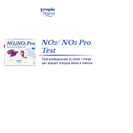
NO
/ NO
Pro
2
3
Test
Test professionale di nitriti / nitrati
per acquari d‘acqua dolce e marina