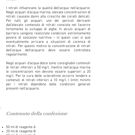
I nitrati influenzano la qualità dell‘acqua nell‘acquario:
Negli acquari d‘acqua marina, elevate concentrazioni di
nitrati causano danni alla crescita dei coralli delicati.
Per tutti gli acquari, uno dei pericoli derivanti
dall‘elevato contenuto di nitrati consiste nel favorire
fortemente lo sviluppo di alghe. In alcuni acquari di
barriera vengono realizzate condizioni estremamente
povere di sostanze nutritive – in questi casi si può
eventualmente arrivare a situazioni di carenza di
nitrati. Per questo motivo la concentrazione di nitrati
dell‘acqua dell‘acquario deve essere controllata
regolarmente.
Negli acquari d‘acqua dolce sono consigliabili contenuti
di nitrati inferiori a 50 mg/l, mentre nell‘acqua marina
le concentrazioni non devono essere superiori a 20
mg/l. Per la cura delle sclerattinie occorre tendere a
contenuti di nitrati inferiori a 10 mg/l. I limiti minimi
per i nitrati dipendono dalle condizioni generali
presenti nell‘acquario.
Contenuto della confezione
50 ml di reagente A
20 ml di reagente B