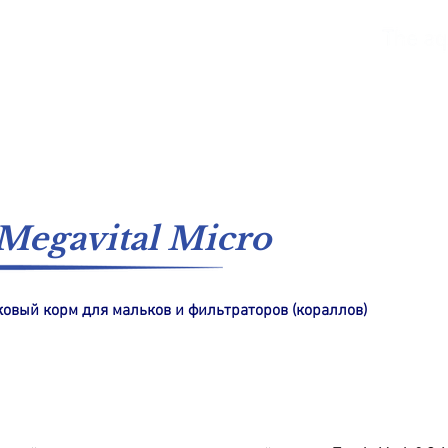
морская вода
Пресноводный
каталоги
Megavital Micro
овый корм для мальков и фильтраторов (кораллов)