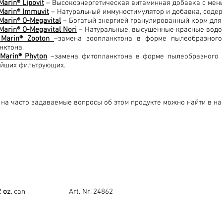
Marin® Lipovit
– Высокоэнергетическая витаминная добавка с мен
 Marin® Immuvit
– Натуральный иммуностимулятор и добавка, содер
Marin® O-Megavital
– Богатый энергией гранулированный корм для
Marin® O-Megavital Nori
– Натуральные, высушенные красные водо
 Marin® Zooton
–замена зоопланктона в форме пылеобразног
нктона.
 Marin® Phyton
–замена фитопланктона в форме пылеобразного к
йших фильтрующих.
 на часто задаваемые вопросы об этом продукте можно найти в н
2 oz.
can Art. Nr. 24862