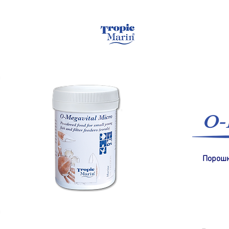
Домашняя страница
O-
Порошк