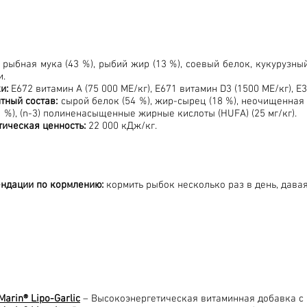
:
рыбная мука (43 %), рыбий жир (13 %), соевый белок, кукурузный
.
и:
E672 витамин A (75 000 МЕ/кг), E671 витамин D3 (1500 МЕ/кг), E30
тный состав:
сырой белок (54 %), жир-сырец (18 %), неочищенная зо
1 %), (n-3) полиненасыщенные жирные кислоты (HUFA) (25 мг/кг).
тическая ценность:
22 000 кДж/кг.
ндации по кормлению:
кормить рыбок несколько раз в день, давая
Marin® Lipo-Garlic
– Высокоэнергетическая витаминная добавка с 