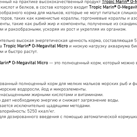
енный на практике высококачественный продукт
Tropic Marin® O-
кислот и белков, в состав которого входит
Tropic Marin® O-Megavit
образного корма для мальков, которые не могут питаться слишко
торов, таких как каменистые кораллы, горгониевые кораллы и а
енты, такие как рыбий жир и компоненты, полученные из сканди
и и ракообразными, ускоряя их рост и укрепляя их организм.
тельно высокая энергетическая ценность корма, составляющая 5
та
Tropic Marin® O-Megavital Micro
и низкую нагрузку аквариума би
и и быстро растут.
Marin® O-Megavital Micro
— это полноценный корм, который можно 
ованный полноценный корм для мелких мальков морских рыб и фи
морские водоросли, йод и микроэлементы.
енасыщенными жирными кислотами и витаминами.
 дает необходимую энергию и снижает загрязнение воды.
вается исключительно щадящими методами.
лорийность: 5250 ккал/кг.
для дозированного введения с помощью автоматической кормушк