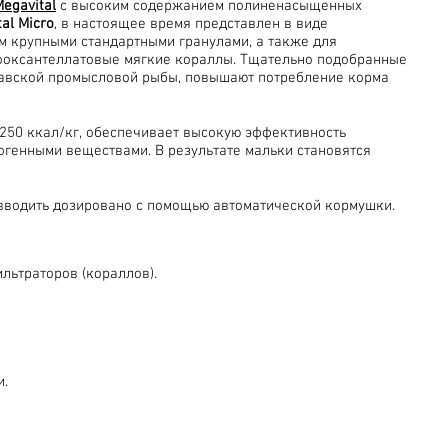
Megavital
с высоким содержанием полиненасыщенных
al Micro
, в настоящее время представлен в виде
м крупными стандартными гранулами, а также для
зооксантеллатовые мягкие кораллы. Тщательно подобранные
навской промысловой рыбы, повышают потребление корма
250 ккал/кг, обеспечивает высокую эффективность
огенными веществами. В результате мальки становятся
вводить дозировано с помощью автоматической кормушки.
льтраторов (кораллов).
и.