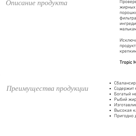
Описание продукта
Провер
жирных 
порошко
фильтра
ингреди
малькам
Исключи
продук
крепким
Tropic 
Сбалансир
Преимущества продукции
Содержит 
Богатый н
Рыбий жир
Изготавли
Высокая ка
Пригодно 