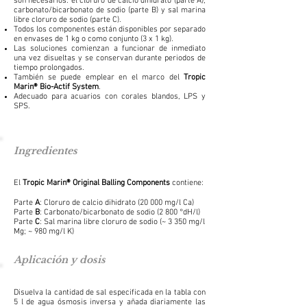
son necesarios: el cloruro de calcio dihidrato (parte A),
carbonato/bicarbonato de sodio (parte B) y sal marina
libre cloruro de sodio (parte C).
Todos los componentes están disponibles por separado
en envases de 1 kg o como conjunto (3 x 1 kg).
Las soluciones comienzan a funcionar de inmediato
una vez disueltas y se conservan durante periodos de
tiempo prolongados.
También se puede emplear en el marco del
Tropic
Marin® Bio-Actif System
.
Adecuado para acuarios con corales blandos, LPS y
SPS.
Ingredientes
El
Tropic Marin® Original Balling Components
contiene:
Parte
A
: Cloruro de calcio dihidrato (20 000 mg/l Ca)
Parte
B
: Carbonato/bicarbonato de sodio (2 800 °dH/l)
Parte
C
: Sal marina libre cloruro de sodio (~ 3 350 mg/l
Mg; ~ 980 mg/l K)
Aplicación y dosis
Disuelva la cantidad de sal especificada en la tabla con
5 l de agua ósmosis inversa y añada diariamente las