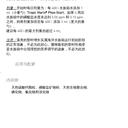
剂量：
开始时每日剂量为：每 400 l 水族箱水添加 1
ml（小量勺）
Tropic Marin® Phos-Start
。如果 4 周后
水族箱中的磷酸盐浓度未达到 0.05 ppm 和 0.15 ppm
之间，则将剂量加倍至每 400 l 添加 2 ml（更大的量
勺）。
建议每 400 l 的最大剂量勿超过 4 ml。
注意：
藻类的暂时增长实属海洋水族箱运行初始阶段
的正常现象，不必为此担心。珊瑚最初的暂时性褐变
是水族箱中出现理想的营养调节的迹象，不必为此担
心。
应用与配量
内容物
天然碳酸钙颗粒、磷酸盐矿物粉、天然生物聚合物、
碘化物、氟化物和溴化物