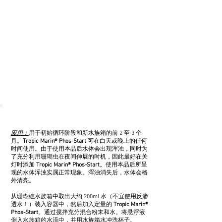
应用：
用于初始循环阶段和新水族箱的前 2 至 3 个
月。
Tropic Marin® Phos-Start
可在白天或晚上的任何
时间使用。由于使用本品后水体会出现浑浊，同时为
了充分利用珊瑚虫在夜间伸展的时机，因此最好在关
灯时添加
Tropic Marin® Phos-Start
。使用本品后所呈
现的水体浑浊实属正常现象。浑浊消失后，水体会格
外清亮。
从珊瑚礁水族箱中取出大约 200ml 水（不宜使用反渗
透水！）装入容器中，然后加入定量的
Tropic Marin®
Phos-Start
。通过搅拌充分混合粉末和水。将悬浮液
倒入水族箱的水流中，并用水族箱水冲洗杯子。