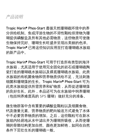
产品说明
Tropic Marin® Phos-Start
遵循天然珊瑚礁环境中的养
分供给机制。鱼或浮游生物的不溶性颗粒排泄物为珊
瑚提供磷酸盐及所有其他必需物质，这些物质可使微
生物保持完好、珊瑚生长旺盛并呈现出美丽的色泽。
Tropic Marin®
已将这些知识应用至打造珊瑚礁水族箱
的新产品中。
Tropic Marin® Phos-Start
可用于打造所有类型的海洋
水族箱，尤其适用于使用完全固化的岩石或珊瑚礁陶
瓷打造的珊瑚礁水族箱以及裸底珊瑚礁水族箱。此类
水族箱的有机菌食物和营养物质供给不足，无法刺激
细菌和珊瑚藻的生长。
Tropic Marin® Phos-Start
可为
此类水族箱提供所需营养和矿物质，从而促进珊瑚藻
的良好生长。此外，本品还可为在水族箱中饲养珊瑚
（包括饲养难度高的 SPS 珊瑚）做好充分的准备。
微生物群落中含有重要的磷酸盐颗粒以及细菌食物、
钙及微量元素。营养物质的靶向输送方式避免了水体
中不必要营养物质的增加。之后，这些颗粒可在新水
族箱内轻易地从水中滤出并为珊瑚所吸收，从而使珊
瑚的骨骼结构更加自然、颜色更加鲜艳，如同在自然
条件下茁壮生长的珊瑚礁一般。