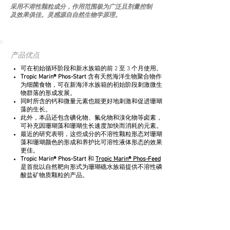
采用不溶性颗粒成分，作用范围极为广泛且剂量控制
及效果俱佳。灵感源自自然生物学原理。
产品优点
可在初始循环阶段和新水族箱的前 2 至 3 个月使用。
Tropic Marin® Phos-Start
含有天然海洋生物聚合物作
为细菌食物，可在新海洋水族箱的初始阶段刺激微生
物群落的形成发展。
同时所含的钙和微量元素也能更好地刺激和促进珊瑚
藻的生长。
此外，本品还包含碘化物、氟化物和溴化物等卤素，
可补充因珊瑚藻和珊瑚生长速度加快而消耗的元素。
最近的研究表明，这些成分的不溶性颗粒形态对珊瑚
藻和珊瑚颜色的形成和养护比可溶性液体形态的效果
更佳。
Tropic Marin® Phos-Start
和
Tropic Marin® Phos-Feed
是首批以自然靶向形式为珊瑚礁水族箱提供不溶性磷
酸盐矿物质颗粒的产品。