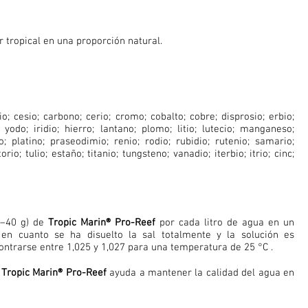
 tropical en una proporción natural.
o; cesio; carbono; cerio; cromo; cobalto; cobre; disprosio; erbio;
 yodo; iridio; hierro; lantano; plomo; litio; lutecio; manganeso;
; platino; praseodimio; renio; rodio; rubidio; rutenio; samario;
torio; tulio; estaño; titanio; tungsteno; vanadio; iterbio; itrio; cinc;
–40 g) de
Tropic Marin® Pro-Reef
por cada litro de agua en un
en cuanto se ha disuelto la sal totalmente y la solución es
ontrarse entre 1,025 y 1,027 para una temperatura de 25 °C .
a
Tropic Marin® Pro-Reef
ayuda a mantener la calidad del agua en