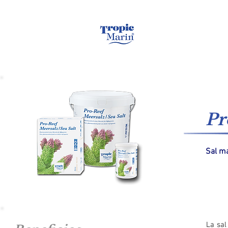
Hogar
Agua de m
Pr
Sal ma
La sa