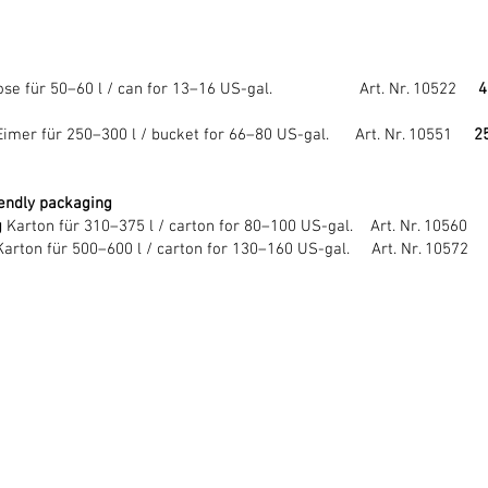
ose für 50–60 l / can for 13–16 US-gal. Art. Nr. 10522
4
Eimer für 250–300 l / bucket for 66–80 US-gal. Art. Nr. 10551
2
iendly packaging
g
Karton für 310–375 l /
carton
for 80–100 US-gal. Art. Nr. 10560
Karton für 500–600 l /
carton
for 130–160 US-gal. Art. Nr. 10572