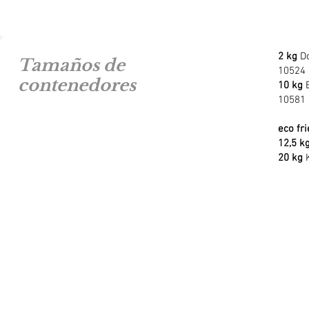
2 kg
D
Tamaños de
10524
contenedores
10 kg
10581
eco fr
12,5 k
20 kg