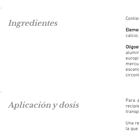
Contie
Ingredientes
Elemen
calcio
Oligoe
alumin
europi
mercur
escandi
circoni
Para a
Aplicación y dosis
recip
transp
Una re
la que