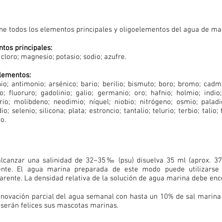
ne todos los elementos principales y oligoelementos del agua de mar
tos principales:
; cloro; magnesio; potasio; sodio; azufre.
lementos:
io; antimonio; arsénico; bario; berilio; bismuto; boro; bromo; cadmi
o; fluoruro; gadolinio; galio; germanio; oro; hafnio; holmio; indio;
io; molibdeno; neodimio; níquel; niobio; nitrógeno; osmio; paladio
o; selenio; silicona; plata; estroncio; tantalio; telurio; terbio; talio; 
o.
lcanzar una salinidad de 32–35‰ (psu) disuelva 35 ml (aprox. 37
iente. El agua marina preparada de este modo puede utilizarse 
arente. La densidad relativa de la solución de agua marina debe enc
novación parcial del agua semanal con hasta un 10% de sal marin
 serán felices sus mascotas marinas.