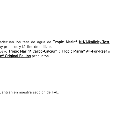
 adecúan los test de agua de
Tropic Marin®
KH/Alkalinity-Test
,
uy precisos y fáciles de utilizar.
nuevo
Tropic Marin® Carbo-Calcium
o
Tropic Marin® All-For-Reef
o
n® Original Balling
productos.
uentran en nuestra sección de FAQ.