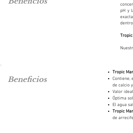
Beneficios
concen
pH y l
exacta
dentro
Tropic
Nuest
Tropic Ma
Beneficios
Contiene, 
de calcio 
Valor ide
Óptima sol
El agua s
Tropic Ma
de arrecif