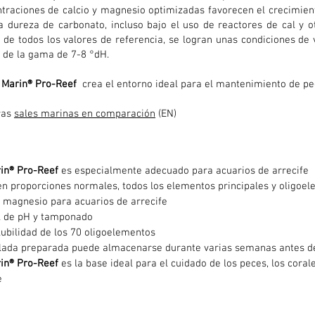
traciones de calcio y magnesio optimizadas favorecen el crecimient
a dureza de carbonato, incluso bajo el uso de reactores de cal y 
 de todos los valores de referencia, se logran unas condiciones de
 de la gama de 7-8 °dH.
 Marin® Pro-Reef
crea el entorno ideal para el mantenimiento de pec
ras
sales marinas en comparación
(EN)
rin® Pro-Reef
es especialmente adecuado para acuarios de arrecife
en proporciones normales, todos los elementos principales y oligoe
y magnesio para acuarios de arrecife
al de pH y tamponado
ubilidad de los 70 oligoelementos
alada preparada puede almacenarse durante varias semanas antes de
rin® Pro-Reef
es la base ideal para el cuidado de los peces, los cor
e