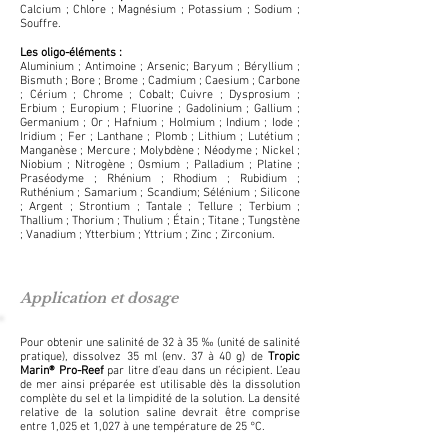
Calcium ; Chlore ; Magnésium ; Potassium ; Sodium ;
Souffre.
Les oligo-éléments :
Aluminium ; Antimoine ; Arsenic; Baryum ; Béryllium ;
Bismuth ; Bore ; Brome ; Cadmium ; Caesium ; Carbone
; Cérium ; Chrome ; Cobalt; Cuivre ; Dysprosium ;
Erbium ; Europium ; Fluorine ; Gadolinium ; Gallium ;
Germanium ; Or ; Hafnium ; Holmium ; Indium ; Iode ;
Iridium ; Fer ; Lanthane ; Plomb ; Lithium ; Lutétium ;
Manganèse ; Mercure ; Molybdène ; Néodyme ; Nickel ;
Niobium ; Nitrogène ; Osmium ; Palladium ; Platine ;
Praséodyme ; Rhénium ; Rhodium ; Rubidium ;
Ruthénium ; Samarium ; Scandium; Sélénium ; Silicone
; Argent ; Strontium ; Tantale ; Tellure ; Terbium ;
Thallium ; Thorium ; Thulium ; Étain ; Titane ; Tungstène
; Vanadium ; Ytterbium ; Yttrium ; Zinc ; Zirconium.
Application et dosage
Pour obtenir une salinité de 32 à 35 ‰ (unité de salinité
pratique), dissolvez 35 ml (env. 37 à 40 g) de
Tropic
Marin® Pro-Reef
par litre d’eau dans un récipient. L’eau
de mer ainsi préparée est utilisable dès la dissolution
complète du sel et la limpidité de la solution. La densité
relative de la solution saline devrait être comprise
entre 1,025 et 1,027 à une température de 25 °C.