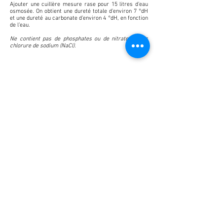
Ajouter une cuillère mesure rase pour 15 litres d’eau
osmosée. On obtient une dureté totale d’environ 7 °dH
et une dureté au carbonate d’environ 4 °dH, en fonction
de l’eau.
Ne contient pas de phosphates ou de nitrates. Sans
chlorure de sodium (NaCl).
Autres produits recommandés
Vérifiez régulièrement la dureté totale et la dureté
carbonatée avec
Tropic Marin® GH-Test
ou
Tropic
Marin® KH-/Alkalinity-Test
.
Questions fréquemment posées
Les réponses aux questions fréquemment posées sur
ce produit se trouvent dans notre section FAQ.