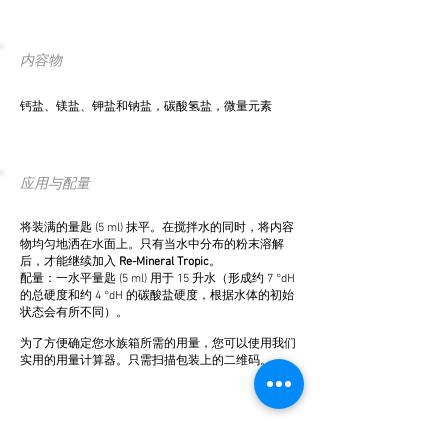
内容物
钙盐、镁盐、钾盐和钠盐，碳酸氢盐，微量元素
应用与配量
将装满的量匙 (5 ml) 抹平。在搅拌水的同时，将内容
物均匀地洒在水面上。只有当水中分布的粉末溶解
后，才能继续加入
Re-Mineral Tropic
。
配量：一水平量匙 (5 ml) 用于 15 升水（形成约 7 °dH
的总硬度和约 4 °dH 的碳酸盐硬度，根据水体的初始
状态会有所不同）。
为了方便确定您水族箱所需的用量，您可以使用我们
实用的用量计算器。只需扫描包装上的二维码。
其他产品建议