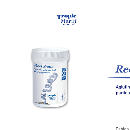
Hogar
Agua de m
Re
Agluti
partíc
Debido 