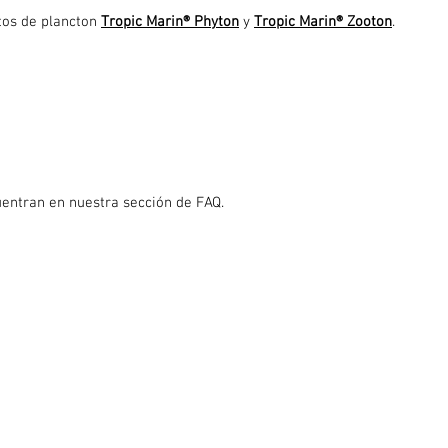
tos de plancton
Tropic Marin® Phyton
y
Tropic Marin® Zooton
.
entran en nuestra sección de FAQ.