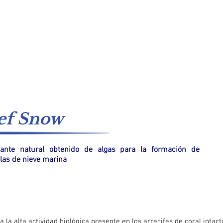
ar
Agua dulce
Catálogos
Sistemas de suministro
ef Snow
nante natural obtenido de algas para la formación de
ulas de nieve marina
a la alta actividad biológica presente en los arrecifes de coral intac