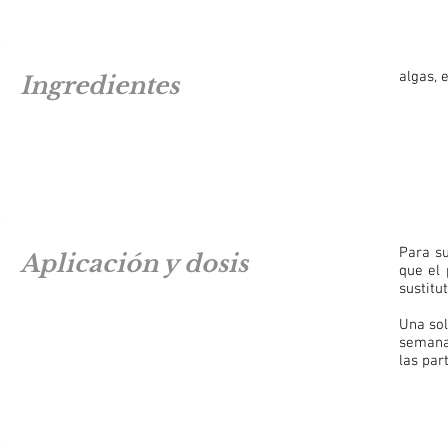
algas, 
Ingredientes
Para su
Aplicación y dosis
que el 
sustitu
Una so
semanas
las par