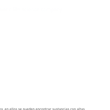
Pregúntale a Balling
Empresa
tos, en ellos se pueden encontrar sustancias con altas