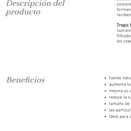
Descripción del
concent
forman 
producto
reciben
Tropic
nutrien
filtrad
los cop
fuente natu
Beneficios
aumenta la 
mejora su 
reduce la c
tamaño de 
las partícu
ideal para 