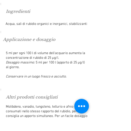
Ingredienti
Acqua, sali di rubidio organici e inorganici, stabilizzanti
Applicazione e dosaggio
5 ml per ogni 100 l di volume dell'acquario aumenta la
concentrazione di rubidio di 25 μg/l.
Dosaggio massimo
: 5 ml per 100 l (apporto di 25 μg/l)
al giorno.
Conservare in un luogo fresco e asciutto.
Altri prodotti consigliati
Molibdeno, vanadio, tungsteno, tellurio e afnio vengono
consumati nello stesso rapporto del rubidio, per cui si
consiglia un apporto simultaneo. Per un facile dosaggio
di questi elementi con una sola soluzione, si consiglia
di utilizzare
Tropic Marin® Block Molybdenum
.
Si raccomanda di monitorare regolarmente il