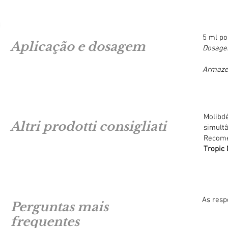
5 ml po
Aplicação e dosagem
Dosag
Armazen
Molibdé
Altri prodotti consigliati
simult
Recome
Tropic 
As resp
Perguntas mais
frequentes