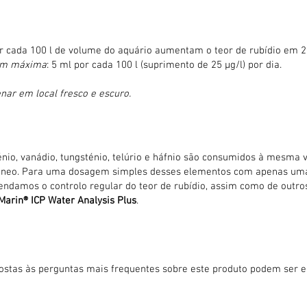
r cada 100 l de volume do aquário aumentam o teor de rubídio em 25
em máxima
: 5 ml por cada 100 l (suprimento de 25 μg/l) por dia.
ar em local fresco e escuro.
nio, vanádio, tungsténio, telúrio e háfnio são consumidos à mesma
âneo. Para uma dosagem simples desses elementos com apenas u
ndamos o controlo regular do teor de rubídio, assim como de outro
Marin® ICP Water Analysis Plus
.
ostas às perguntas mais frequentes sobre este produto podem ser 