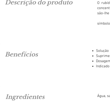
Descrição do produto
O rubíd
concent
são-lhe
símbolo
Solução 
Benefícios
Suprimen
Dosagem
Indicad
Ingredientes
Água, sa