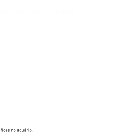
emas de abastecimento
More
fices no aquário.