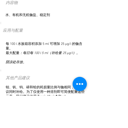
内容物
水、有机和无机铷盐、稳定剂
应用与配量
每 100 l 水族箱容积添加 5 ml 可增加 25 μg/l 的铷含
量。
最大配量
：每日每 100 l 5 ml（补给量 25 μg/l）。
阴凉处存放。
其他产品建议
钼、钒、钨、碲和铪的耗损量比例与铷相同，因此建
议同时补给。为了仅使用一种溶剂即可简便配量这些
元素，我们建议使用
Tropic Marin® Block
Molybdenum
。
我们建议使用
Tropic Marin® ICP Water Analysis
或
Tropic Marin® ICP Water Analysis Plus
以定期检查铬含
量以及其他水参数。