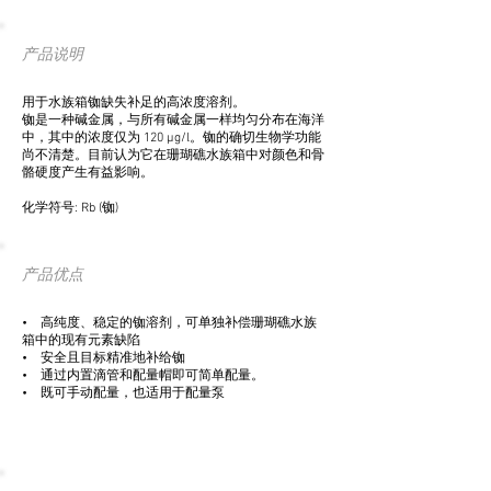
产品说明
用于水族箱铷缺失补足的高浓度溶剂。
铷是一种碱金属，与所有碱金属一样均匀分布在海洋
中，其中的浓度仅为 120 µg/l。铷的确切生物学功能
尚不清楚。目前认为它在珊瑚礁水族箱中对颜色和骨
骼硬度产生有益影响。
化学符号: Rb (铷)
产品优点
• 高纯度、稳定的铷溶剂，可单独补偿珊瑚礁水族
箱中的现有元素缺陷
• 安全且目标精准地补给铷
• 通过内置滴管和配量帽即可简单配量。
• 既可手动配量，也适用于配量泵