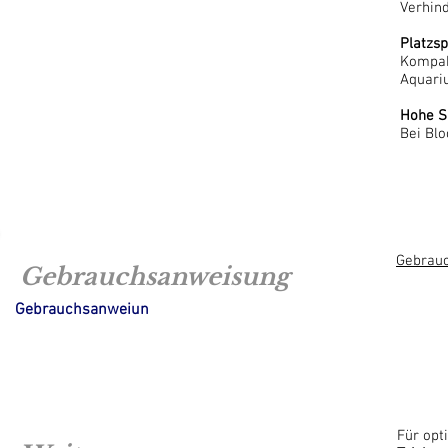
Verhin
Platzs
Kompak
Aquariu
Hohe S
Bei Blo
Gebrau
Gebrauchsanweisung
Gebrauchsanweiun
Für opt