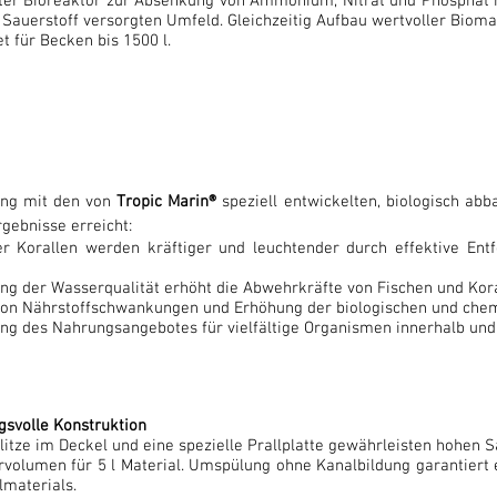
ter Bioreaktor zur Absenkung von Ammonium, Nitrat und Phosphat mi
 Sauerstoff versorgten Umfeld. Gleichzeitig Aufbau wertvoller Bioma
t für Becken bis 1500 l.
ung mit den von
Tropic Marin®
speziell entwickelten, biologisch ab
gebnisse erreicht:
r Korallen werden kräftiger und leuchtender durch effektive 
ng der Wasserqualität erhöht die Abwehrkräfte von Fischen und Kora
von Nährstoffschwankungen und Erhöhung der biologischen und chem
ng des Nahrungsangebotes für vielfältige Organismen innerhalb un
gsvolle Konstruktion
litze im Deckel und eine spezielle Prallplatte gewährleisten hohen 
volumen für 5 l Material. Umspülung ohne Kanalbildung garantiert e
lmaterials.