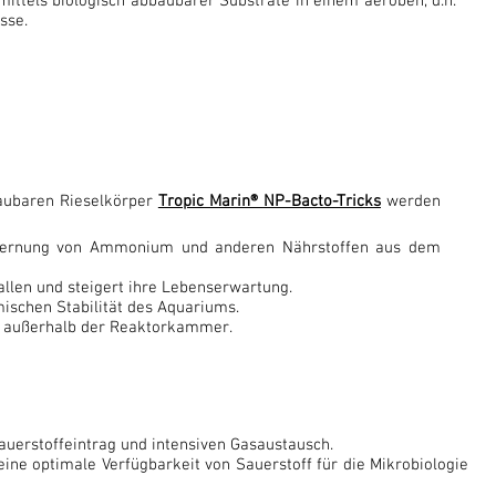
ttels biologisch abbaubarer Substrate in einem aeroben, d.h.
sse.
baubaren Rieselkörper
Tropic Marin®
NP-Bacto-Tricks
werden
Entfernung von Ammonium und anderen Nährstoffen aus dem
llen und steigert ihre Lebenserwartung.
ischen Stabilität des Aquariums.
d außerhalb der Reaktorkammer.
Sauerstoffeintrag und intensiven Gasaustausch.
ine optimale Verfügbarkeit von Sauerstoff für die Mikrobiologie