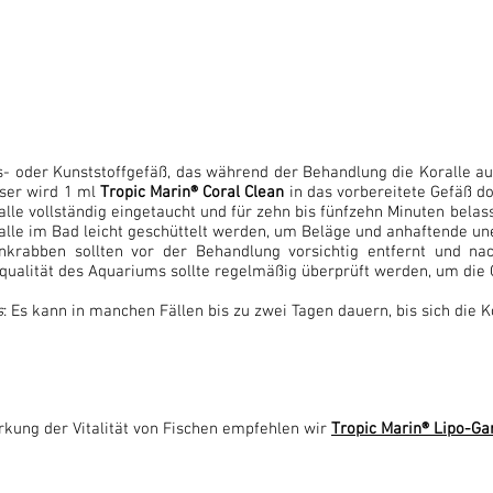
s- oder Kunststoffgefäß, das während der Behandlung die Koralle 
ser wird 1 ml
Tropic Marin® Coral Clean
in das vorbereitete Gefäß d
alle vollständig eingetaucht und für zehn bis fünfzehn Minuten belas
alle im Bad leicht geschüttelt werden, um Beläge und anhaftende u
enkrabben sollten vor der Behandlung vorsichtig entfernt und na
ualität des Aquariums sollte regelmäßig überprüft werden, um die G
s
: Es kann in manchen Fällen bis zu zwei Tagen dauern, bis sich die 
rkung der Vitalität von Fischen empfehlen wir
Tropic Marin® Lipo-Gar