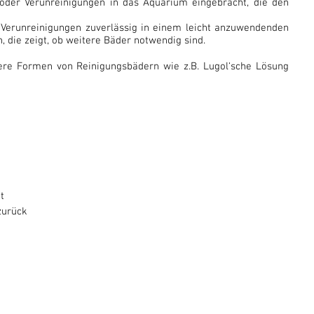
oder Verunreinigungen in das Aquarium eingebracht, die den
d Verunreinigungen zuverlässig in einem leicht anzuwendenden
h, die zeigt, ob weitere Bäder notwendig sind.
ere Formen von Reinigungsbädern wie z.B. Lugol‘sche Lösung
t
zurück