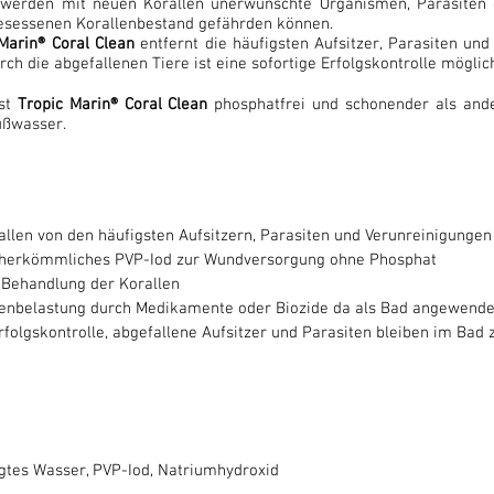
 werden mit neuen Korallen unerwünschte Organismen, Parasiten 
gesessenen Korallenbestand gefährden können.
Marin® Coral Clean
entfernt die häufigsten Aufsitzer, Parasiten un
rch die abgefallenen Tiere ist eine sofortige Erfolgskontrolle möglic
ist
Tropic Marin® Coral Clean
phosphatfrei und schonender als and
üßwasser.
allen von den häufigsten Aufsitzern, Parasiten und Verunreinigungen
 herkömmliches PVP-Iod zur Wundversorgung ohne Phosphat
Behandlung der Korallen
enbelastung durch Medikamente oder Biozide da als Bad angewende
rfolgskontrolle, abgefallene Aufsitzer und Parasiten bleiben im Bad 
gtes Wasser, PVP-Iod, Natriumhydroxid