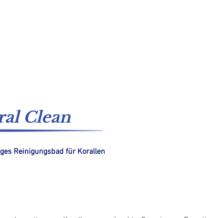
asser
Süßwasser
Kataloge
Versorgungssysteme
ral Clean
iges Reinigungsbad für Korallen