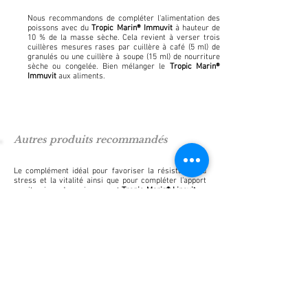
Nous recommandons de compléter l'alimentation des
poissons avec du
Tropic Marin® Immuvit
à hauteur de
10 % de la masse sèche. Cela revient à verser trois
cuillères mesures rases par cuillère à café (5 ml) de
granulés ou une cuillère à soupe (15 ml) de nourriture
sèche ou congelée. Bien mélanger le
Tropic Marin®
Immuvit
aux aliments.
Autres produits recommandés
Le complément idéal pour favoriser la résistance au
stress et la vitalité ainsi que pour compléter l’apport
en vitamines des poissons est
Tropic Marin® Lipovit
ou
Tropic Marin® Lipo-Garlic
.
Questions fréquemment posées
Les réponses aux questions fréquemment posées sur
ce produit se trouvent dans notre section FAQ.