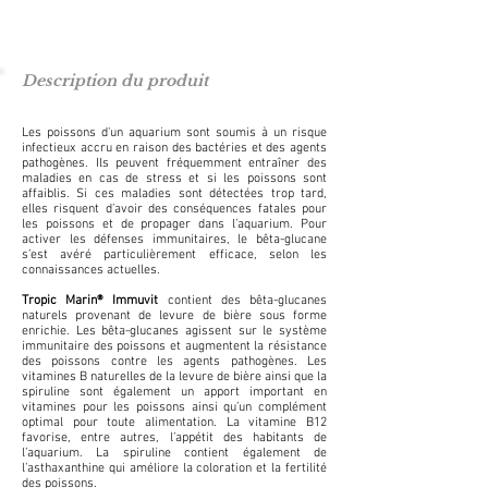
Description du produit
Les poissons d'un aquarium sont soumis à un risque
infectieux accru en raison des bactéries et des agents
pathogènes. Ils peuvent fréquemment entraîner des
maladies en cas de stress et si les poissons sont
affaiblis. Si ces maladies sont détectées trop tard,
elles risquent d’avoir des conséquences fatales pour
les poissons et de propager dans l’aquarium. Pour
activer les défenses immunitaires, le bêta-glucane
s’est avéré particulièrement efficace, selon les
connaissances actuelles.
Tropic Marin® Immuvit
contient des bêta-glucanes
naturels provenant de levure de bière sous forme
enrichie. Les bêta-glucanes agissent sur le système
immunitaire des poissons et augmentent la résistance
des poissons contre les agents pathogènes. Les
vitamines B naturelles de la levure de bière ainsi que la
spiruline sont également un apport important en
vitamines pour les poissons ainsi qu’un complément
optimal pour toute alimentation. La vitamine B12
favorise, entre autres, l’appétit des habitants de
l’aquarium. La spiruline contient également de
l’asthaxanthine qui améliore la coloration et la fertilité
des poissons.