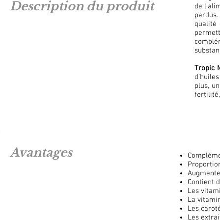
Description du produit
de l’al
perdus.
qualité
permett
complém
substan
Tropic 
d’huile
plus, u
fertilit
Avantages
Complémen
Proportio
Augmente 
Contient 
Les vitam
La vitamin
Les caroté
Les extrai