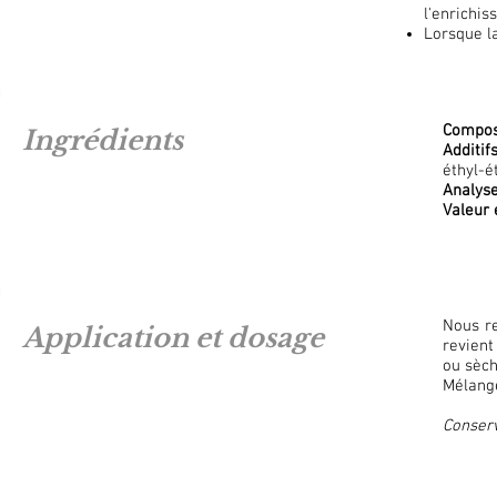
l'enrichi
Lorsque la
Compos
Ingrédients
Additif
éthyl-é
Analys
Valeur
Nous r
Application et dosage
revient
ou sèch
Mélang
Conserv