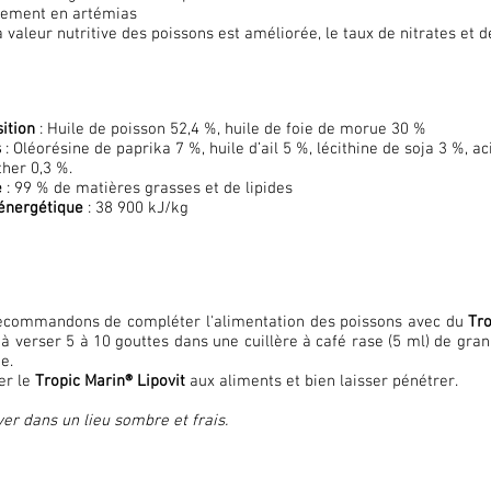
ssement en artémias
 valeur nutritive des poissons est améliorée, le taux de nitrates et
ition
: Huile de poisson 52,4 %, huile de foie de morue 30 %
s
: Oléorésine de paprika 7 %, huile d’ail 5 %, lécithine de soja 3 %, 
ther 0,3 %.
e
: 99 % de matières grasses et de lipides
 énergétique
: 38 900 kJ/kg
ecommandons de compléter l'alimentation des poissons avec du
Tro
 à verser 5 à 10 gouttes dans une cuillère à café rase (5 ml) de gra
e.
er le
Tropic Marin® Lipovit
aux aliments et bien laisser pénétrer.
er dans un lieu sombre et frais.