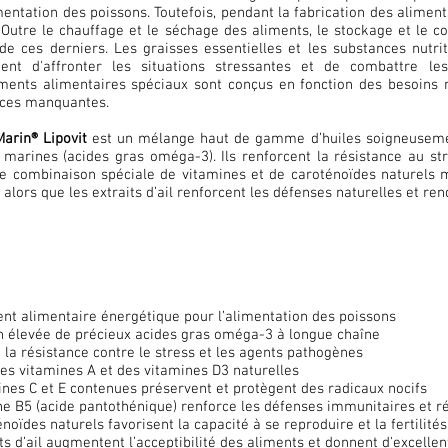
imentation des poissons. Toutefois, pendant la fabrication des alime
 Outre le chauffage et le séchage des aliments, le stockage et le co
 de ces derniers. Les graisses essentielles et les substances nutri
ent d'affronter les situations stressantes et de combattre le
ents alimentaires spéciaux sont conçus en fonction des besoins nut
ces manquantes.
Marin® Lipovit
est un mélange haut de gamme d’huiles soigneusement
s marines (acides gras oméga-3). Ils renforcent la résistance au s
ne combinaison spéciale de vitamines et de caroténoïdes naturels m
é, alors que les extraits d’ail renforcent les défenses naturelles et r
t alimentaire énergétique pour l’alimentation des poissons
n élevée de précieux acides gras oméga-3 à longue chaîne
la résistance contre le stress et les agents pathogènes
des vitamines A et des vitamines D3 naturelles
ines C et E contenues préservent et protègent des radicaux nocifs
e B5 (acide pantothénique) renforce les défenses immunitaires et réd
noïdes naturels favorisent la capacité à se reproduire et la fertilité
ts d’ail augmentent l’acceptibilité des aliments et donnent d'excelle