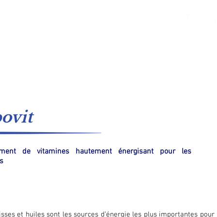
Eau de mer
Eau fraiche
Catalogues
Système
ovit
ment de vitamines hautement énergisant pour les
s
isses et huiles sont les sources d’énergie les plus importantes pou