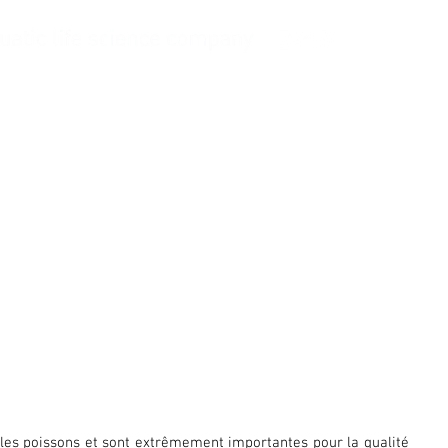
s d'approvisionnement
More
r les poissons et sont extrêmement importantes pour la qualité