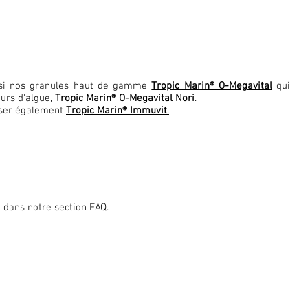
ssi nos granules haut de gamme
Tropic Marin® O-Megavital
qui
eurs d'algue,
Tropic Marin® O-Megavital Nori
.
iser également
Tropic Marin® Immuvit
.
 dans notre section FAQ.