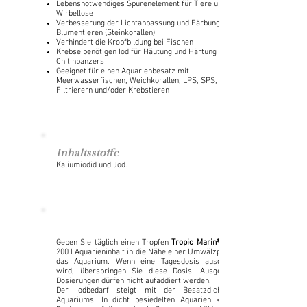
Lebensnotwendiges Spurenelement für Tiere und
Wirbellose
Verbesserung der Lichtanpassung und Färbung von
Blumentieren (Steinkorallen)
Verhindert die Kropfbildung bei Fischen
Krebse benötigen Iod für Häutung und Härtung des
Chitinpanzers
Geeignet für einen Aquarienbesatz mit
Meerwasserfischen, Weichkorallen, LPS, SPS, anderen
Filtrierern und/oder Krebstieren
Inhaltsstoffe
Kaliumiodid und Jod.
Geben Sie täglich einen Tropfen
Tropic Marin® Iod
200 l Aquarieninhalt in die Nähe einer Umwälzpumpe in
das Aquarium. Wenn eine Tagesdosis ausgelassen
wird, überspringen Sie diese Dosis. Ausgelassene
Dosierungen dürfen nicht aufaddiert werden.
Der Iodbedarf steigt mit der Besatzdichte des
Aquariums. In dicht besiedelten Aquarien kann die