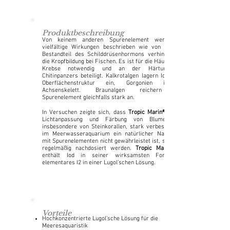
Produktbeschreibung
Von keinem anderen Spurenelement werden so
vielfältige Wirkungen beschrieben wie von Iod: Als
Bestandteil des Schilddrüsenhormons verhindert Iod
die Kropfbildung bei Fischen. Es ist für die Häutung der
Krebse notwendig und an der Härtung des
Chitinpanzers beteiligt. Kalkrotalgen lagern Iod in die
Oberflächenstruktur ein, Gorgonien in ihr
Achsenskelett. Braunalgen reichern das
Spurenelement gleichfalls stark an.
In Versuchen zeigte sich, dass
Tropic Marin® Iod
Lichtanpassung und Färbung von Blumentieren,
insbesondere von Steinkorallen, stark verbessert. Da
im Meerwasseraquarium ein natürlicher Nachschub
mit Spurenelementen nicht gewährleistet ist, sollte Iod
regelmäßig nachdosiert werden.
Tropic Marin® Iod
enthält Iod in seiner wirksamsten Form: als
elementares I2 in einer Lugol’schen Lösung.
Vorteile
Hochkonzentrierte Lugol’sche Lösung für die
Meeresaquaristik