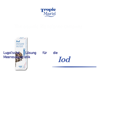
Lugol’sche Lösung für die
Meeresaquaristik
Iod