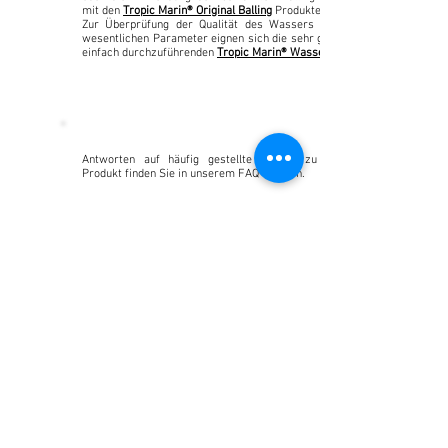
mit den
Tropic Marin® Original Balling
Produkten.
Zur Überprüfung der Qualität des Wassers und der
wesentlichen Parameter eignen sich die sehr genauen,
einfach durchzuführenden
T
ropic Marin® Wassertests
Antworten auf häufig gestellte Fragen zu diesem
Produkt finden Sie in unserem FAQ-Bereich.
Häufig gestellte Fragen
50 ml/ 1.7 oz.
Art. Nr. 24304
Gebindegrößen