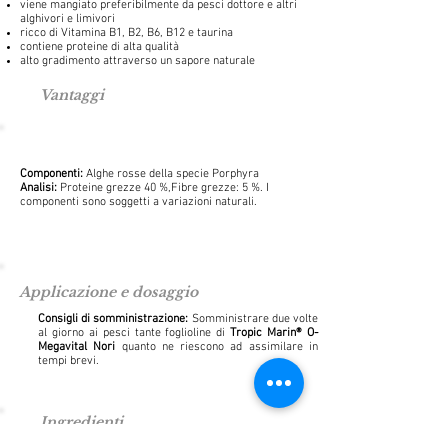
viene mangiato preferibilmente da pesci dottore e altri
alghivori e limivori
ricco di Vitamina B1, B2, B6, B12 e taurina
contiene proteine di alta qualità
alto gradimento attraverso un sapore naturale
Vantaggi
Componenti:
Alghe rosse della specie Porphyra
Analisi:
Proteine grezze 40 %,Fibre grezze: 5 %. I
componenti sono soggetti a variazioni naturali.
Applicazione e dosaggio
Consigli di somministrazione:
Somministrare due volte
al giorno ai pesci tante foglioline di
Tropic Marin® O-
Megavital Nori
quanto ne riescono ad assimilare in
tempi brevi.
Ingredienti