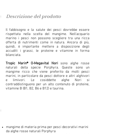
Descrizione del prodotto
Il fabbisogno e la salute dei pesci dovrebbe essere
rispettata nella scelta del mangime. Nell'acquario
marino i pesci non possono scegliere tra una ricca
offerta di nutrimenti come in natura. Ancora di più,
quindi, è importante mettere a disposizione degli
accuditi i grassi, le proteine e vitamine in forma
bilanciata.
Tropic Marin® O-Megavital Nori
sono alghe rosse
naturali della specie Porphyra. Queste sono un
mangime ricco che viene preferito da molti pesci
marini, in particolare da pesci dottore e altri alghivori
e limivori. Le cosiddette alghe Nori si
contraddistinguono per un alto contenuto di proteine,
vitamine B (B1, B2, B6 e B12) e taurina.
mangime di materia prima per pesci decorativi marini
da alghe rosse naturali Porphyra