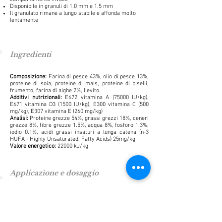
Disponibile in granuli di 1.0 mm e 1.5 mm
Il granulato rimane a lungo stabile e affonda molto
lentamente
Ingredienti
Composizione:
Farina di pesce 43%, olio di pesce 13%,
proteine di soia, proteine di mais, proteine di piselli,
frumento, farina di alghe 2%, lievito.
Additivi nutrizionali:
E672 vitamina A (75000 IU/kg),
E671 vitamina D3 (1500 IU/kg), E300 vitamina C (500
mg/kg), E307 vitamina E (260 mg/kg)
Analisi:
Proteine grezze 54%, grassi grezzi 18%, ceneri
grezze 8%, fibre grezze 1.5%, acqua 8%, fosforo 1.3%,
iodio 0.1%, acidi grassi insaturi a lunga catena (n-3
HUFA - Highly Unsaturated. Fatty Acids) 25mg/kg
Valore energetico:
22000 kJ/kg
Applicazione e dosaggio
Consigli di somministrazione:
Somministrare più volte
al giorno ai pesci tanto cibo quanto ne riescono ad
assimilare in tempi brevi.