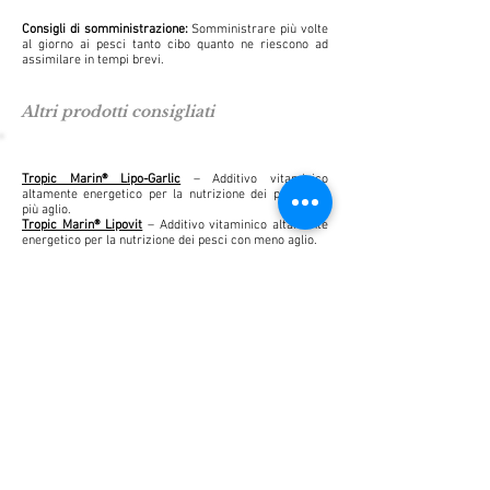
Consigli di somministrazione:
Somministrare più volte
al giorno ai pesci tanto cibo quanto ne riescono ad
assimilare in tempi brevi.
Altri prodotti consigliati
Tropic Marin® Lipo-Garlic
– Additivo vitaminico
altamente energetico per la nutrizione dei pesci con
più aglio.
Tropic Marin® Lipovit
– Additivo vitaminico altamente
energetico per la nutrizione dei pesci con meno aglio.
Tropic Marin® Immuvit
– Stimolazione immunitaria
naturale e completamento della vitamina B.
Tropic Marin® O-Megavital
– Granulato molto
energetico per la nutrizione dei pesci marini.
Tropic Marin® O-Megavital Nori
– Alghe rosse Porphyra
naturali, seccate per la nutrizione dei pesci marini.
Tropic Marin® Zooton
– Sostitutivo del plancton in
forma di polvere per coralli duri e altri filtratori di
zooplancton.
Tropic Marin® Phyton
– Sostitutivo del plancton in
forma di polvere per coralli di cuoio e molli, bivalvi e
altri filtratori.