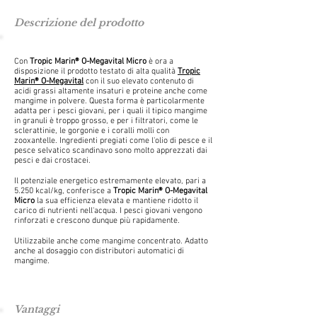
Descrizione del prodotto
Con
Tropic Marin® O-Megavital Micro
è ora a
disposizione il prodotto testato di alta qualità
Tropic
Marin® O-Megavital
con il suo elevato contenuto di
acidi grassi altamente insaturi e proteine anche come
mangime in polvere. Questa forma è particolarmente
adatta per i pesci giovani, per i quali il tipico mangime
in granuli è troppo grosso, e per i filtratori, come le
sclerattinie, le gorgonie e i coralli molli con
zooxantelle. Ingredienti pregiati come l'olio di pesce e il
pesce selvatico scandinavo sono molto apprezzati dai
pesci e dai crostacei.
​Il potenziale energetico estremamente elevato, pari a
5.250 kcal/kg, conferisce a
Tropic Marin® O-Megavital
Micro
la sua efficienza elevata e mantiene ridotto il
carico di nutrienti nell'acqua. I pesci giovani vengono
rinforzati e crescono dunque più rapidamente.
​Utilizzabile anche come mangime concentrato. Adatto
anche al dosaggio con distributori automatici di
mangime.
Vantaggi