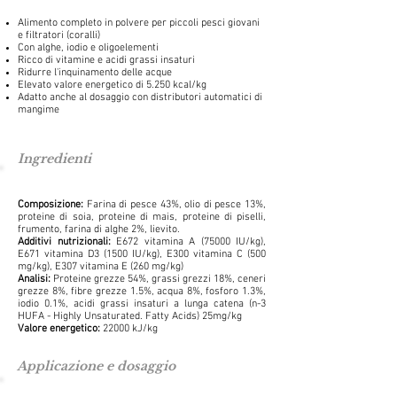
Alimento completo in polvere per piccoli pesci giovani
e filtratori (coralli)
Con alghe, iodio e oligoelementi
Ricco di vitamine e acidi grassi insaturi
Ridurre l'inquinamento delle acque
Elevato valore energetico di 5.250 kcal/kg
Adatto anche al dosaggio con distributori automatici di
mangime
Ingredienti
Composizione:
Farina di pesce 43%, olio di pesce 13%,
proteine di soia, proteine di mais, proteine di piselli,
frumento, farina di alghe 2%, lievito.
Additivi nutrizionali:
E672 vitamina A (75000 IU/kg),
E671 vitamina D3 (1500 IU/kg), E300 vitamina C (500
mg/kg), E307 vitamina E (260 mg/kg)
Analisi:
Proteine grezze 54%, grassi grezzi 18%, ceneri
grezze 8%, fibre grezze 1.5%, acqua 8%, fosforo 1.3%,
iodio 0.1%, acidi grassi insaturi a lunga catena (n-3
HUFA - Highly Unsaturated. Fatty Acids) 25mg/kg
Valore energetico:
22000 kJ/kg
Applicazione e dosaggio