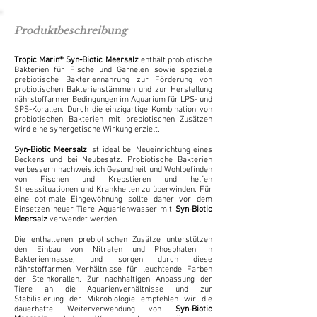
Produktbeschreibung
Tropic Marin® Syn-Biotic Meersalz
enthält probiotische
Bakterien für Fische und Garnelen sowie spezielle
prebiotische Bakteriennahrung zur Förderung von
probiotischen Bakterienstämmen und zur Herstellung
nährstoffarmer Bedingungen im Aquarium für LPS- und
SPS-Korallen. Durch die einzigartige Kombination von
probiotischen Bakterien mit prebiotischen Zusätzen
wird eine synergetische Wirkung erzielt.
Syn-Biotic Meersalz
ist ideal bei Neueinrichtung eines
Beckens und bei Neubesatz. Probiotische Bakterien
verbessern nachweislich Gesundheit und Wohlbefinden
von Fischen und Krebstieren und helfen
Stresssituationen und Krankheiten zu überwinden. Für
eine optimale Eingewöhnung sollte daher vor dem
Einsetzen neuer Tiere Aquarienwasser mit
Syn-Biotic
Meersalz
verwendet werden.
Die enthaltenen prebiotischen Zusätze unterstützen
den Einbau von Nitraten und Phosphaten in
Bakterienmasse, und sorgen durch diese
nährstoffarmen Verhältnisse für leuchtende Farben
der Steinkorallen. Zur nachhaltigen Anpassung der
Tiere an die Aquarienverhältnisse und zur
Stabilisierung der Mikrobiologie empfehlen wir die
dauerhafte Weiterverwendung von
Syn-Biotic