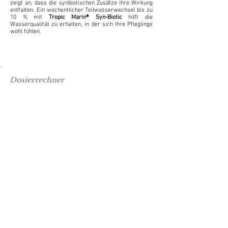
zeigt an, dass die synbiotischen Zusätze ihre Wirkung
entfalten. Ein wöchentlicher Teilwasserwechsel bis zu
10 % mit
Tropic Marin® Syn-Biotic
hilft die
Wasserqualität zu erhalten, in der sich Ihre Pfleglinge
wohl fühlen.
Dosierrechner