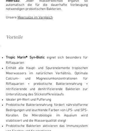
Meersalz
. Jeder Wasserwechsel ergänzt so
automatisch die für die dauerhafte Vorbeugung
notwendigen probiotischen Bakterien.
Unsere
Meersalze im Vergleich
Vorteile
Tropic Marin® Syn-Biotic
eignet sich besonders für
Riffaquarien
Enthält alle Haupt- und Spurenelemente tropischen
Meerwassers im natürlichen Verhältnis. Optimale
Calcium- und Magnesiumkonzentrationen für
Riffaquarien + prebiotische Bakteriennahrung +
nitrifizierende und denitrifizierende Bakterien zur
Unterstützung des Stickstoffkreislaufs
Idealer pH-Wert und Pufferung
Prebiotische Bakteriennahrung fördert nährstoffarme
Bedingungen und leuchtende Farben von LPS- und SPS-
Korallen. Die Mikrobiologie im Aquaium wird
stabilisiert und die Wasserqualität steigt
Probiotische Bakterien aktivieren das Immunsystem