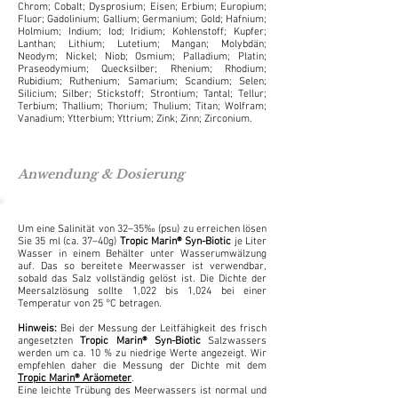
Chrom; Cobalt; Dysprosium; Eisen; Erbium; Europium;
Fluor; Gadolinium; Gallium; Germanium; Gold; Hafnium;
Holmium; Indium; Iod; Iridium; Kohlenstoff; Kupfer;
Lanthan; Lithium; Lutetium; Mangan; Molybdän;
Neodym; Nickel; Niob; Osmium; Palladium; Platin;
Praseodymium; Quecksilber; Rhenium; Rhodium;
Rubidium; Ruthenium; Samarium; Scandium; Selen;
Silicium; Silber; Stickstoff; Strontium; Tantal; Tellur;
Terbium; Thallium; Thorium; Thulium; Titan; Wolfram;
Vanadium; Ytterbium; Yttrium; Zink; Zinn; Zirconium.
Anwendung & Dosierung
Um eine Salinität von 32–35‰ (psu) zu erreichen lösen
Sie 35 ml (ca. 37–40g)
Tropic Marin® Syn-Biotic
je Liter
Wasser in einem Behälter unter Wasserumwälzung
auf. Das so bereitete Meerwasser ist verwendbar,
sobald das Salz vollständig gelöst ist. Die Dichte der
Meersalzlösung sollte 1,022 bis 1,024 bei einer
Temperatur von 25 °C betragen.
Hinweis:
Bei der Messung der Leitfähigkeit des frisch
angesetzten
Tropic Marin® Syn-Biotic
Salzwassers
werden
um ca. 10 % zu niedrige Werte angezeigt. Wir
empfehlen daher die Messung der Dichte mit dem
Tropic Marin® Aräometer
.
Eine leichte Trübung des Meerwassers ist normal und