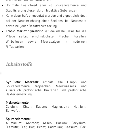
von Fischen und Krustentieren
Optimale Löslichkeit aller 70 Spurenelemente und
Stabilisierung dieser durch bioaktive Substanzen
Kann dauerhaft eingesetzt werden und eignet sich ideal
bei der Neueinrichtung eines Beckens, bei Neubesatz
sowie bei jeder Besatzerweiterung
Tropic Marin® Syn-Biotic
ist die ideale Basis für die
Pflege selbst empfindlichster Fische, Korallen,
Wirbellosen sowie Meeresalgen in modernen
Riffaquarien
Inhaltsstoffe
Syn-Biotic Meersalz
enthält alle Haupt- und
Spurenelemente tropischen Meerwassers und
zusätzlich probiotische Bakterien und prebiotische
Bakteriennahrung.
Makroelemente:
Calcium; Chlor; Kalium; Magnesium; Natrium;
Schwefel.
Spurenelemente:
Aluminium; Antimon; Arsen; Barium; Beryllium;
Bismuth; Blei; Bor; Brom; Cadmium; Caesium; Cer;