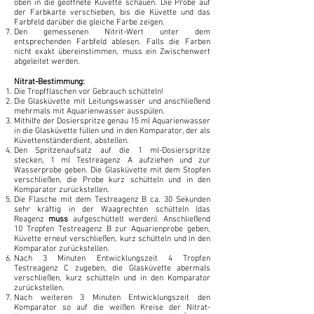
oben in die geöffnete Küvette schauen. Die Probe auf
der Farbkarte verschieben, bis die Küvette und das
Farbfeld darüber die gleiche Farbe zeigen.
Den gemessenen Nitrit-Wert unter dem
entsprechenden Farbfeld ablesen. Falls die Farben
nicht exakt übereinstimmen, muss ein Zwischenwert
abgeleitet werden.
Nitrat-Bestimmung:
Die Tropfflaschen vor Gebrauch schütteln!
Die Glasküvette mit Leitungswasser und anschließend
mehrmals mit Aquarienwasser ausspülen.
Mithilfe der Dosierspritze genau 15 ml Aquarienwasser
in die Glasküvette füllen und in den Komparator, der als
Küvettenständerdient, abstellen.
Den Spritzenaufsatz auf die 1 ml-Dosierspritze
stecken, 1 ml Testreagenz A aufziehen und zur
Wasserprobe geben. Die Glasküvette mit dem Stopfen
verschließen, die Probe kurz schütteln und in den
Komparator zurückstellen.
Die Flasche mit dem Testreagenz B ca. 30 Sekunden
sehr kräftig in der Waagrechten schütteln (das
Reagenz
muss
aufgeschüttelt werden). Anschließend
10 Tropfen Testreagenz B zur Aquarienprobe geben,
Küvette erneut verschließen, kurz schütteln und in den
Komparator zurückstellen.
Nach 3 Minuten Entwicklungszeit 4 Tropfen
Testreagenz C zugeben, die Glasküvette abermals
verschließen, kurz schütteln und in den Komparator
zurückstellen.
Nach weiteren 3 Minuten Entwicklungszeit den
Komparator so auf die weißen Kreise der Nitrat-