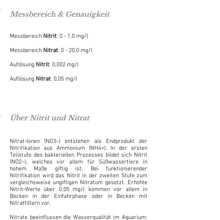
Messbereich & Genauigkeit
Messbereich
Nitrit
: 0 - 1,0 mg/l
Messbereich
Nitrat
: 0 - 20,0 mg/l
Auflösung
Nitrit
: 0,002 mg/l
Auflösung
Nitrat
: 0,05 mg/l
Über Nitrit und Nitrat
Nitrat-Ionen (NO3–) entstehen als Endprodukt der
Nitrifikation aus Ammonium (NH4+). In der ersten
Teilstufe des bakteriellen Prozesses bildet sich Nitrit
(NO2–), welches vor allem für Süßwassertiere in
hohem Maße giftig ist. Bei funktionierender
Nitrifikation wird das Nitrit in der zweiten Stufe zum
vergleichsweise ungiftigen Nitratum gesetzt. Erhöhte
Nitrit-Werte über 0,05 mg/l kommen vor allem in
Becken in der Einfahrphase oder in Becken mit
Nitratfiltern vor.
Nitrate beeinflussen die Wasserqualität im Aquarium: