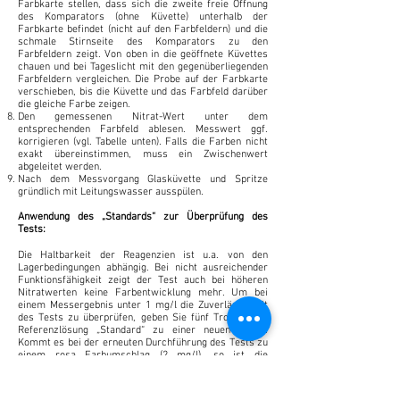
Farbkarte stellen, dass sich die zweite freie Öffnung
des Komparators (ohne Küvette) unterhalb der
Farbkarte befindet (nicht auf den Farbfeldern) und die
schmale Stirnseite des Komparators zu den
Farbfeldern zeigt. Von oben in die geöffnete Küvettes
chauen und bei Tageslicht mit den gegenüberliegenden
Farbfeldern vergleichen. Die Probe auf der Farbkarte
verschieben, bis die Küvette und das Farbfeld darüber
die gleiche Farbe zeigen.
Den gemessenen Nitrat-Wert unter dem
entsprechenden Farbfeld ablesen. Messwert ggf.
korrigieren (vgl. Tabelle unten). Falls die Farben nicht
exakt übereinstimmen, muss ein Zwischenwert
abgeleitet werden.
Nach dem Messvorgang Glasküvette und Spritze
gründlich mit Leitungswasser ausspülen.
Anwendung des „Standards“ zur Überprüfung des
Tests:
Die Haltbarkeit der Reagenzien ist u.a. von den
Lagerbedingungen abhängig. Bei nicht ausreichender
Funktionsfähigkeit zeigt der Test auch bei höheren
Nitratwerten keine Farbentwicklung mehr. Um bei
einem Messergebnis unter 1 mg/l die Zuverlässigkeit
des Tests zu überprüfen, geben Sie fünf Tropfen der
Referenzlösung „Standard“ zu einer neuen Probe.
Kommt es bei der erneuten Durchführung des Tests zu
einem rosa Farbumschlag (2 mg/l), so ist die
Zuverlässigkeit der Reagenzien gewährleistet.
6 Monate nach Anbruch haltbar. Dunkel und kühl lagern.