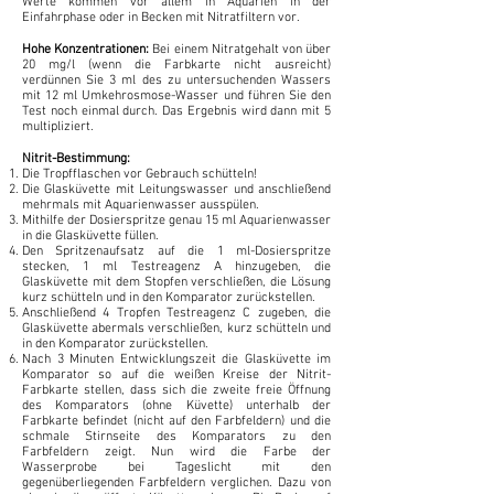
Werte kommen vor allem in Aquarien in der
Einfahrphase oder in Becken mit Nitratfiltern vor.
Hohe Konzentrationen:
Bei einem Nitratgehalt von über
20 mg/l (wenn die Farbkarte nicht ausreicht)
verdünnen Sie 3 ml des zu untersuchenden Wassers
mit 12 ml Umkehrosmose-Wasser und führen Sie den
Test noch einmal durch. Das Ergebnis wird dann mit 5
multipliziert.
Nitrit-Bestimmung:
Die Tropfflaschen vor Gebrauch schütteln!
Die Glasküvette mit Leitungswasser und anschließend
mehrmals mit Aquarienwasser ausspülen.
Mithilfe der Dosierspritze genau 15 ml Aquarienwasser
in die Glasküvette füllen.
Den Spritzenaufsatz auf die 1 ml-Dosierspritze
stecken, 1 ml Testreagenz A hinzugeben, die
Glasküvette mit dem Stopfen verschließen, die Lösung
kurz schütteln und in den Komparator zurückstellen.
Anschließend 4 Tropfen Testreagenz C zugeben, die
Glasküvette abermals verschließen, kurz schütteln und
in den Komparator zurückstellen.
Nach 3 Minuten Entwicklungszeit die Glasküvette im
Komparator so auf die weißen Kreise der Nitrit-
Farbkarte stellen, dass sich die zweite freie Öffnung
des Komparators (ohne Küvette) unterhalb der
Farbkarte befindet (nicht auf den Farbfeldern) und die
schmale Stirnseite des Komparators zu den
Farbfeldern zeigt. Nun wird die Farbe der
Wasserprobe bei Tageslicht mit den
gegenüberliegenden Farbfeldern verglichen. Dazu von