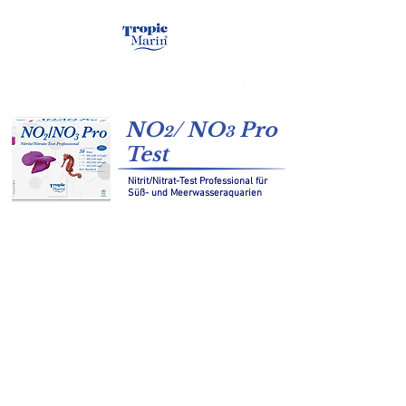
NO
/ NO
Pro
2
3
Test
Nitrit/Nitrat-Test Professional für
Süß- und Meerwasseraquarien