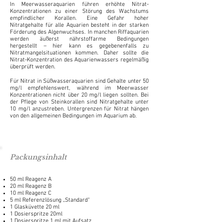
In Meerwasseraquarien führen erhöhte Nitrat-
Konzentrationen zu einer Störung des Wachstums
empfindlicher Korallen. Eine Gefahr hoher
Nitratgehalte für alle Aquarien besteht in der starken
Förderung des Algenwuchses. In manchen Riffaquarien
werden äußerst nährstoffarme Bedingungen
hergestellt – hier kann es gegebenenfalls zu
Nitratmangelsituationen kommen. Daher sollte die
Nitrat-Konzentration des Aquarienwassers regelmäßig
überprüft werden.
Für Nitrat in Süßwasseraquarien sind Gehalte unter 50
mg/l empfehlenswert, während im Meerwasser
Konzentrationen nicht über 20 mg/l liegen sollten. Bei
der Pflege von Steinkorallen sind Nitratgehalte unter
10 mg/l anzustreben. Untergrenzen für Nitrat hängen
von den allgemeinen Bedingungen im Aquarium ab.
Packungsinhalt
50 ml Reagenz A
20 ml Reagenz B
10 ml Reagenz C
5 ml Referenzlösung „Standard“
1 Glasküvette 20 ml
1 Dosierspritze 20ml
1 Dosierspritze 1 ml mit Aufsatz